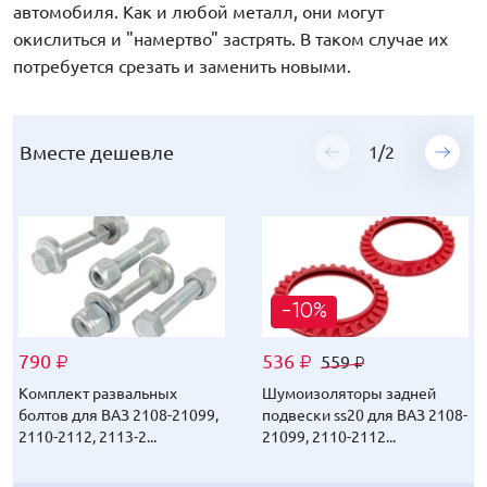
автомобиля. Как и любой металл, они могут
окислиться и "намертво" застрять. В таком случае их
потребуется срезать и заменить новыми.
Вместе дешевле
Вместе дешевле
1
1
/
/
2
2
-10%
-14%
790
790
536
315
559
329
₽
₽
₽
₽
₽
₽
Комплект развальных
Комплект развальных
Шумоизоляторы задней
Пыльники амортизаторов
болтов для ВАЗ 2108-21099,
болтов для ВАЗ 2108-21099,
подвески ss20 для ВАЗ 2108-
передних стоек для ВАЗ
2110-2112, 2113-2...
2110-2112, 2113-2...
21099, 2110-2112...
2108-21099, 2110-2...