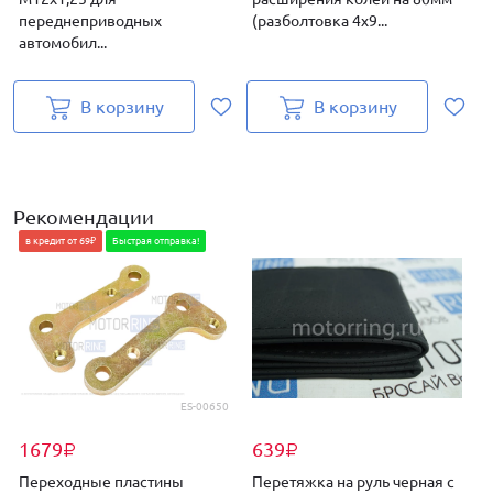
переднеприводных
(разболтовка 4х9...
(
автомобил...
В корзину
В корзину
Рекомендации
в кредит от 69₽
Быстрая отправка!
ES-00650
1679
639
₽
₽
Переходные пластины
Перетяжка на руль черная с