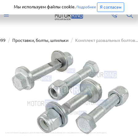
Старая версия сайта еще доступна.
Перейти
Мы используем файлы cookie.
Я согласен
Подробнее
099
Проставки, болты, шпильки
Комплект развальных болтов...