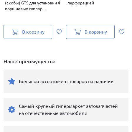
(скобы) GTS для установки 4-
перфорацией
поршневых суппор...
д
В корзину
В корзину
Наши преимущества
Большой ассортимент товаров на наличии
Самый крупный гипермаркет автозапчастей
на отечественные автомобили