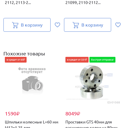
2112, 2113-2...
21099, 2110-2112...
П
В корзину
В корзину
Похожие товары
в кредит от 65₽
в кредит от 331₽
Быстрая отправка!
ES-01068
1590
8049
₽
₽
Шпильки колесные L=60 мм
Проставки GTS 40мм для
М12х1,25 для
расширения колеи на 80мм