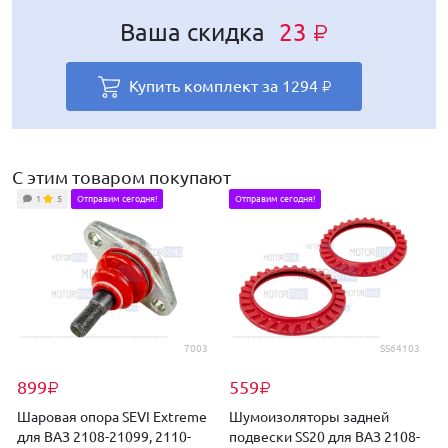
Ваша скидка
Ваша скидка
23
14
₽
₽
Купить комплект за
Купить комплект за
1294
1073
₽
₽
С этим товаром покупают
1
5
Отправим сегодня!
Отправим сегодня!
7003
SS64103
899
559
₽
₽
Шаровая опора SEVI Extreme
Шумоизоляторы задней
для ВАЗ 2108-21099, 2110-
подвески SS20 для ВАЗ 2108-