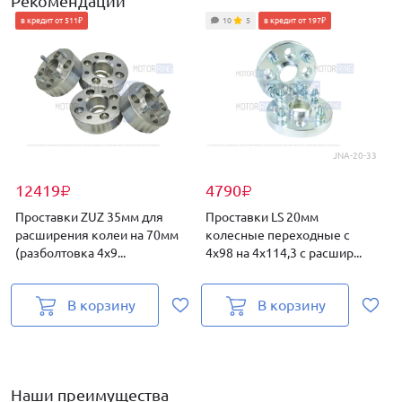
Рекомендации
в кредит от 511₽
10
5
в кредит от 197₽
JNA-20-33
12419
4790
₽
₽
Проставки ZUZ 35мм для
Проставки LS 20мм
расширения колеи на 70мм
колесные переходные с
(разболтовка 4х9...
4х98 на 4х114,3 с расшир...
(
В корзину
В корзину
Наши преимущества