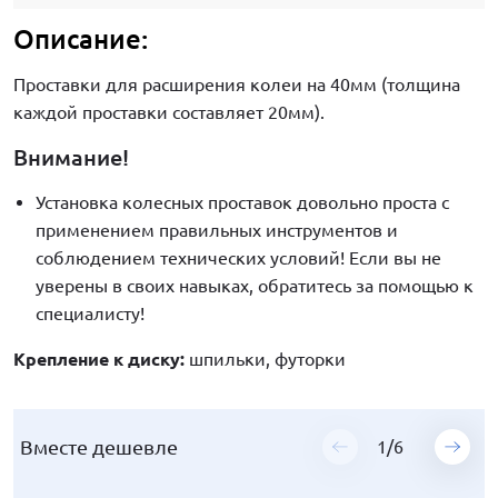
Описание:
Проставки для расширения колеи на 40мм (толщина
каждой проставки составляет 20мм).
Внимание!
Установка колесных проставок довольно проста с
применением правильных инструментов и
соблюдением технических условий! Если вы не
уверены в своих навыках, обратитесь за помощью к
специалисту!
Крепление к диску:
шпильки, футорки
Вместе дешевле
Вместе дешевле
Вместе дешевле
Вместе дешевле
Вместе дешевле
Вместе дешевле
1
1
1
1
1
1
/
/
/
/
/
/
6
6
6
6
6
6