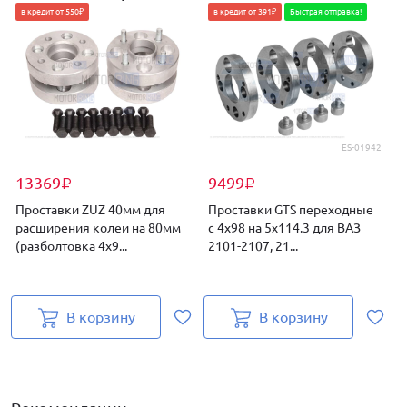
в кредит от 550₽
в кредит от 391₽
Быстрая отправка!
ES-01942
13369
9499
₽
₽
Проставки ZUZ 40мм для
Проставки GTS переходные
расширения колеи на 80мм
с 4х98 на 5х114.3 для ВАЗ
(разболтовка 4х9...
2101-2107, 21...
и
В корзину
В корзину