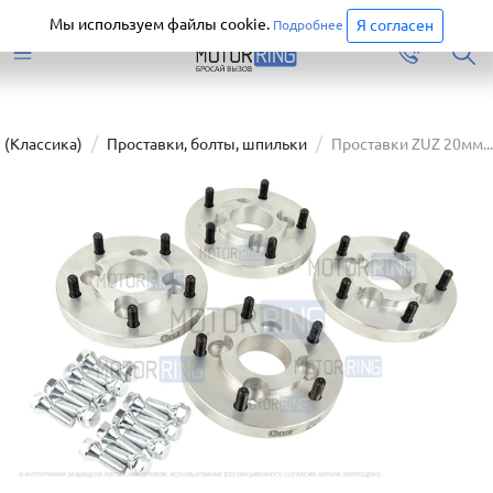
Старая версия сайта еще доступна.
Перейти
Мы используем файлы cookie.
Я согласен
Подробнее
 (Классика)
Проставки, болты, шпильки
Проставки ZUZ 20мм...