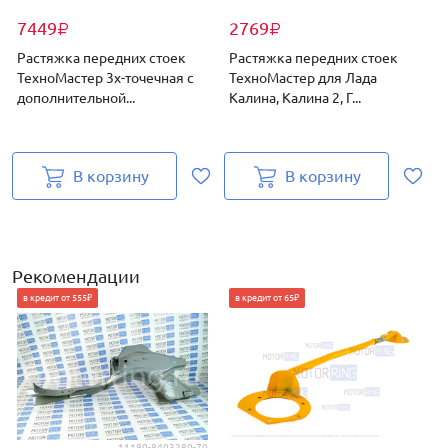
7449
2769
₽
₽
Растяжка передних стоек
Растяжка передних стоек
ТехноМастер 3х-точечная с
ТехноМастер для Лада
дополнительной...
Калина, Калина 2, Г...
д
В корзину
В корзину
Рекомендации
в кредит от 555₽
в кредит от 65₽
11180-8403280-70