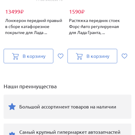
13499
1590
₽
₽
Лонжерон передний правый
Растяжка передних стоек
в сборе катафорезное
Форс-Авто регулируемая
A
покрытие для Лада ...
для Лада Гранта, ...
Г
В корзину
В корзину
Наши преимущества
Большой ассортимент товаров на наличии
Самый крупный гипермаркет автозапчастей