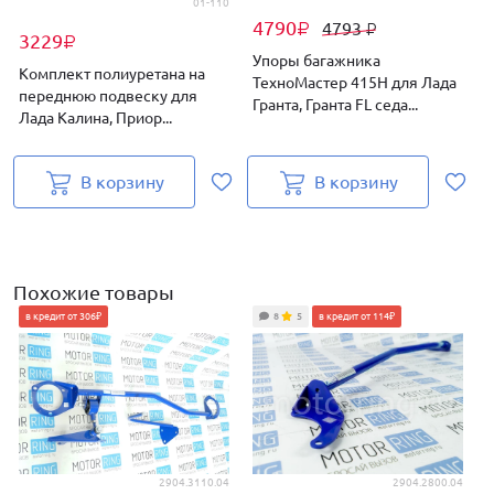
01-110
4790
4793
₽
₽
3229
₽
Упоры багажника
Комплект полиуретана на
ТехноМастер 415Н для Лада
A
переднюю подвеску для
Гранта, Гранта FL седа...
Г
Лада Калина, Приор...
В корзину
В корзину
Похожие товары
в кредит от 306₽
8
5
в кредит от 114₽
2904.3110.04
2904.2800.04