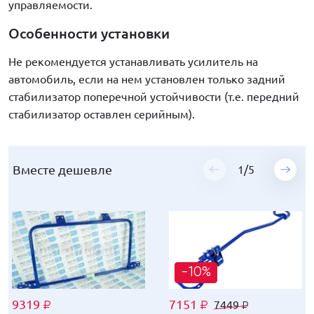
управляемости.
Особенности установки
Не рекомендуется устанавливать усилитель на
автомобиль, если на нем установлен только задний
стабилизатор поперечной устойчивости (т.е. передний
стабилизатор оставлен серийным).
Вместе дешевле
Вместе дешевле
Вместе дешевле
Вместе дешевле
Вместе дешевле
1
1
1
1
1
/
/
/
/
/
5
5
5
5
5
-10%
-10%
-19%
-12%
-19%
9319
9319
9319
9319
9319
7151
6998
1813
4598
1238
7449
7290
2239
4790
1529
₽
₽
₽
₽
₽
₽
₽
₽
₽
₽
₽
₽
₽
₽
₽