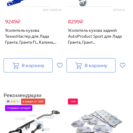
5601.0600.04
AP 0416
9249
8299
₽
₽
Усилитель кузова
Усилитель кузова задний
ТехноМастер для Лада
AutoProduct Sport для Лада
A
Гранта, Гранта FL, Калина,...
Гранта, Грант...
т
В корзину
В корзину
Рекомендации
6
5
в кредит от 158₽
-16%
Отправим сегодня!