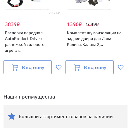
AP 0421
3839
1390
1649
₽
₽
₽
Распорка передняя
Комплект шумоизоляции на
AutoProduct Drive с
задние двери для Лада
растяжкой силового
Калина, Калина 2,...
Г
агрегат...
В корзину
В корзину
Наши преимущества
Большой ассортимент товаров на наличии