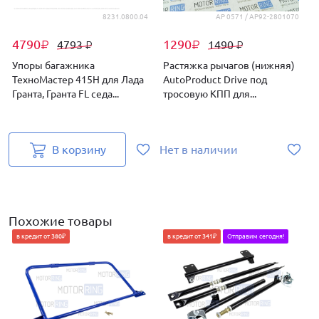
8231.0800.04
AP 0571 / AP92-2801070
4790
1290
4793
1490
₽
₽
₽
₽
Упоры багажника
Растяжка рычагов (нижняя)
ТехноМастер 415Н для Лада
AutoProduct Drive под
Гранта, Гранта FL седа...
тросовую КПП для...
д
В корзину
Нет в наличии
Н
Похожие товары
в кредит от 380₽
в кредит от 341₽
Отправим сегодня!