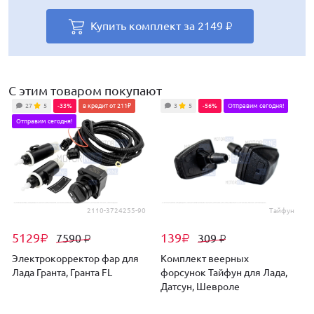
Купить комплект за
Купить комплект за
Купить комплект за
Купить комплект за
2149
2705
1761
2292
₽
₽
₽
₽
С этим товаром покупают
27
5
-33%
в кредит от 211₽
3
5
-56%
Отправим сегодня!
Отправим сегодня!
2110-3724255-90
Тайфун
5129
139
7590
309
₽
₽
₽
₽
Электрокорректор фар для
Комплект веерных
Лада Гранта, Гранта FL
форсунок Тайфун для Лада,
д
Датсун, Шевроле
Г