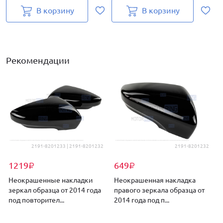
В корзину
В корзину
Рекомендации
2191-8201233 | 2191-8201232
2191-8201232
1219
649
₽
₽
Неокрашенные накладки
Неокрашенная накладка
зеркал образца от 2014 года
правого зеркала образца от
под повторител...
2014 года под п...
п