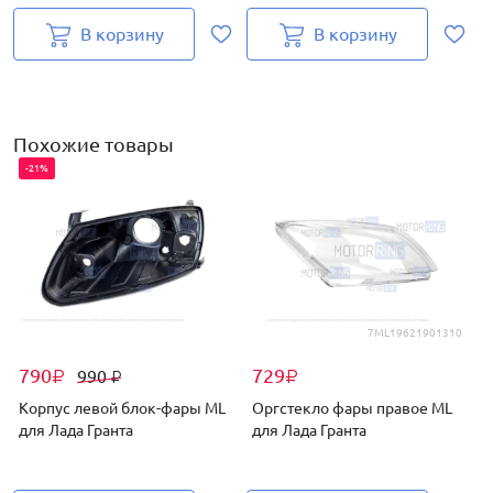
В корзину
В корзину
Похожие товары
-21%
7ML19621901310
790
729
990
₽
₽
₽
Корпус левой блок-фары ML
Оргстекло фары правое ML
для Лада Гранта
для Лада Гранта
Г