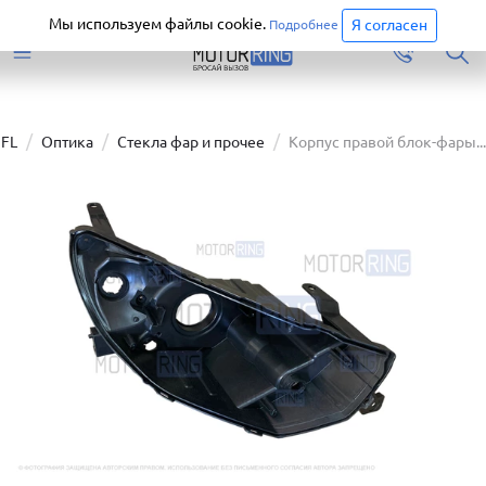
Старая версия сайта еще доступна.
Перейти
Мы используем файлы cookie.
Я согласен
Подробнее
 FL
Оптика
Стекла фар и прочее
Корпус правой блок-фары...