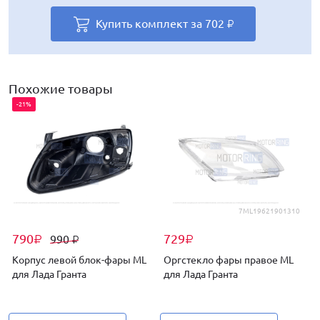
Купить комплект за
Купить комплект за
Купить комплект за
Купить комплект за
Купить комплект за
702
728
702
862
710
₽
₽
₽
₽
₽
Похожие товары
-21%
7ML19621901310
790
729
990
₽
₽
₽
Корпус левой блок-фары ML
Оргстекло фары правое ML
для Лада Гранта
для Лада Гранта
Г