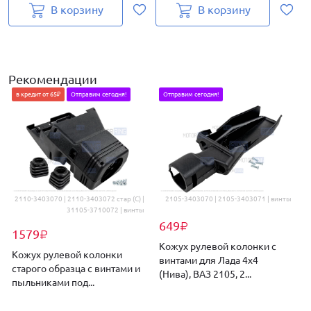
В корзину
В корзину
Рекомендации
в кредит от 65₽
Отправим сегодня!
Отправим сегодня!
2110-3403070 | 2110-3403072 стар (С) |
2105-3403070 | 2105-3403071 | винты
31105-3710072 | винты
649
₽
1579
₽
Кожух рулевой колонки с
Кожух рулевой колонки
винтами для Лада 4х4
старого образца с винтами и
(Нива), ВАЗ 2105, 2...
пыльниками под...