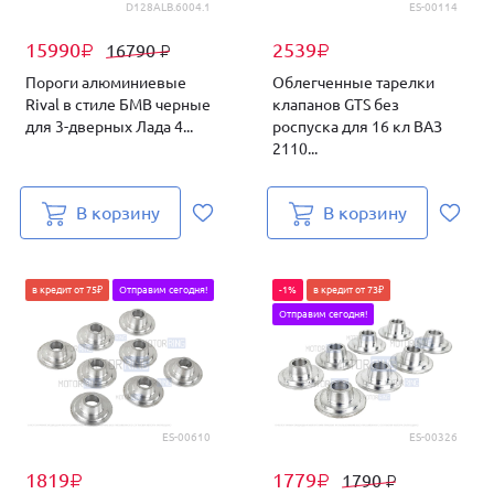
D128ALВ.6004.1
ES-00114
15990
2539
16790
₽
₽
₽
Пороги алюминиевые
Облегченные тарелки
Rival в стиле БМВ черные
клапанов GTS без
для 3-дверных Лада 4...
роспуска для 16 кл ВАЗ
2110...
В корзину
В корзину
в кредит от 75₽
Отправим сегодня!
-1%
в кредит от 73₽
Отправим сегодня!
ES-00610
ES-00326
1819
1779
1790
₽
₽
₽