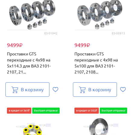
ES-01942
ES-00813
9499
9499
₽
₽
Проставки GTS
Проставки GTS
переходные с 4х98 на
переходные с 4х98 на
5х114.3 для ВАЗ 2101-
5х100 для ВАЗ 2101-
2107, 21...
2107, 2108...
В корзину
В корзину
в кредит от 361₽
Быстрая отправка!
в кредит от 352₽
Быстрая отправка!