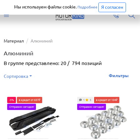
Старая версия сайта еще доступна.
Перейти
Мы используем файлы cookie.
Я согласен
Подробнее
Материал
Алюминий
Алюминий
В группе представлено:
20
/
794
позиций
Фильтры
Сортировка
-5%
в кредит от 657₽
1
5
в кредит от 104₽
Отправим сегодня!
Отправим сегодня!