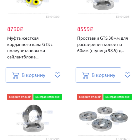
ES-01300
ES-01205
8790
8559
₽
₽
Муфта жесткая
Проставки GTS 30мм для
карданного вала GTS с
расширения колеи на
полиуретановыми
60мм (ступица 98.5) д...
сайлентблока...
В корзину
В корзину
в кредит от 333₽
Быстрая отправка!
в кредит от 332₽
Быстрая отправка!
ES-01204
ES-01673