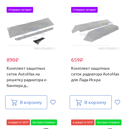
Отправим сегодня!
Отправим сегодня!
INDIV.ZS.6002.1
INDIV.ZS.6007.1
890
659
₽
₽
Комплект защитных
Комплект защитных
сеток AutoMax на
сеток радиатора AutoMax
решетку радиатора и
для Лада Искра
бампера д...
В корзину
В корзину
в кредит от 391₽
Быстрая отправка!
в кредит от 391₽
Быстрая отправка!