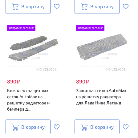
В корзину
В корзину
Отправим сегодня!
Отправим сегодня!
INDIV.ZS.6001.1
INDIV.ZS.6003.1
890
890
₽
₽
Комплект защитных
Защитная сетка AutoMax
сеток AutoMax на
на решетку радиатора
решетку радиатора и
для Лада Нива Легенд
бампера д...
В корзину
В корзину