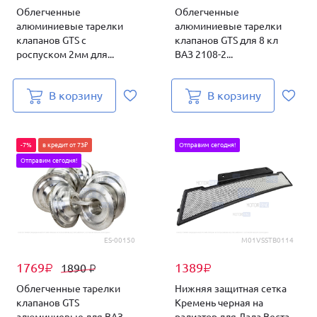
Облегченные
Облегченные
алюминиевые тарелки
алюминиевые тарелки
клапанов GTS с
клапанов GTS для 8 кл
роспуском 2мм для...
ВАЗ 2108-2...
В корзину
В корзину
-7%
в кредит от 73₽
Отправим сегодня!
Отправим сегодня!
ES-00150
M01VSSTB0114
1769
1389
1890
₽
₽
₽
Облегченные тарелки
Нижняя защитная сетка
клапанов GTS
Кремень черная на