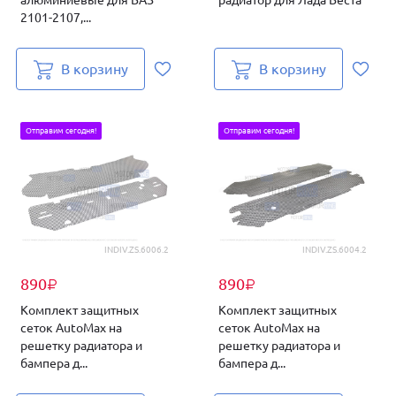
алюминиевые для ВАЗ
радиатор для Лада Веста
2101-2107,...
В корзину
В корзину
Отправим сегодня!
Отправим сегодня!
INDIV.ZS.6006.2
INDIV.ZS.6004.2
890
890
₽
₽
Комплект защитных
Комплект защитных
сеток AutoMax на
сеток AutoMax на
решетку радиатора и
решетку радиатора и
бампера д...
бампера д...