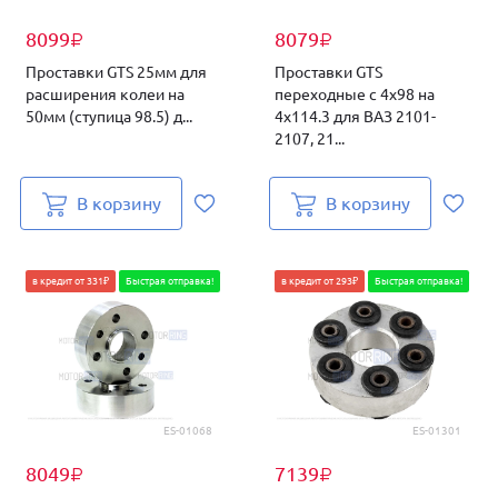
8099
8079
₽
₽
Проставки GTS 25мм для
Проставки GTS
расширения колеи на
переходные с 4х98 на
50мм (ступица 98.5) д...
4х114.3 для ВАЗ 2101-
2107, 21...
В корзину
В корзину
в кредит от 331₽
Быстрая отправка!
в кредит от 293₽
Быстрая отправка!
ES-01068
ES-01301
8049
7139
₽
₽