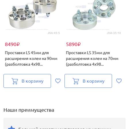
JNA-45-5
JNA-35-10
8490
5890
₽
₽
Проставки LS 45мм для
Проставки LS 35мм для
расширения колеи на 90мм
расширения колеи на 70мм
(разболтовка 4х98...
(разболтовка 4х98...
и
В корзину
В корзину
Наши преимущества