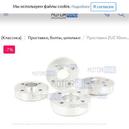
Старая версия сайта еще доступна.
Перейти
Мы используем файлы cookie.
Я согласен
Подробнее
 (Классика)
Проставки, болты, шпильки
Проставки ZUZ 30мм...
-7%