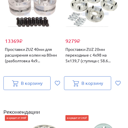
13369
9279
₽
₽
Проставки ZUZ 40мм для
Проставки ZUZ 20мм
расширения колеи на 80мм
переходные с 4х98 на
с
(разболтовка 4х9...
5х139,7 (ступица с 58.6...
2
В корзину
В корзину
Рекомендации
в кредит от 349₽
в кредит от 242₽