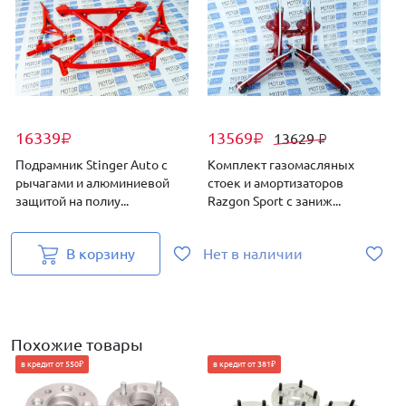
16339
13569
13629
₽
₽
₽
Подрамник Stinger Auto с
Комплект газомасляных
рычагами и алюминиевой
стоек и амортизаторов
защитой на полиу...
Razgon Sport с заниж...
В корзину
Нет в наличии
Похожие товары
в кредит от 550₽
в кредит от 381₽