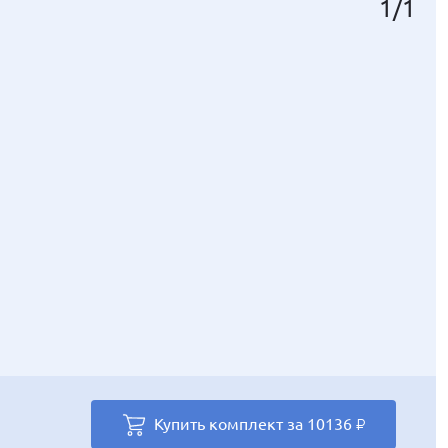
1
/
1
Купить комплект за
10136
₽