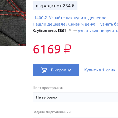
в кредит от 254 ₽
-1400
Узнайте как купить дешевле
₽
Нашли дешевле? Снизим цену!
узнать 
—
узнать как получить
Клубная цена:
5861
—
₽
6169
₽
В корзину
Купить в 1 клик
Цвет прострочки:
Задние подголовники: