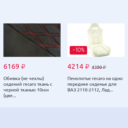
-10%
6169
4214
₽
₽
4390
₽
Обивка (не чехлы)
Пенолитье recaro на одно
сидений recaro ткань с
переднее сиденье для
черной тканью 10мм
ВАЗ 2110-2112, Лад...
(цве...