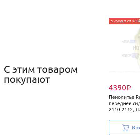
в кредит от 180
С этим товаром
покупают
4390
₽
Пенолитье Re
переднее си
2110-2112, Ла
В к