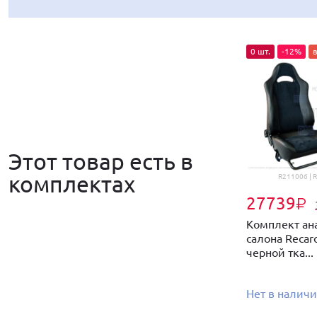
0 шт.
-12%
Этот товар есть в
комплектах
R211006 | 
27739
₽
Комплект ан
салона Recaro
черной тка...
Нет в налич