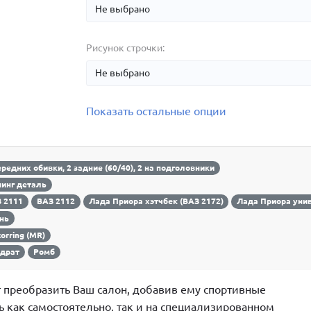
Рисунок строчки:
Показать остальные опции
ередних обивки, 2 задние (60/40), 2 на подголовники
инг деталь
 2111
ВАЗ 2112
Лада Приора хэтчбек (ВАЗ 2172)
Лада Приора унив
нь
orring (MR)
драт
Ромб
 преобразить Ваш салон, добавив ему спортивные
ь как самостоятельно, так и на специализированном