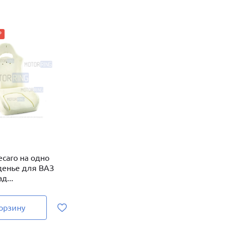
₽
caro на одно
денье для ВАЗ
д...
орзину