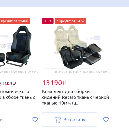
в кредит от 1140₽
0 шт.
в кредит от 542₽
R211007 | R211009 | R211010
R211006 | R211007 | R211009 | R211010
13190
₽
31199
₽
атомического
Комплект для сборки
 в сборе ткань с
сидений Recaro ткань с черной
тканью 10мм (ц...
ии
В корзину