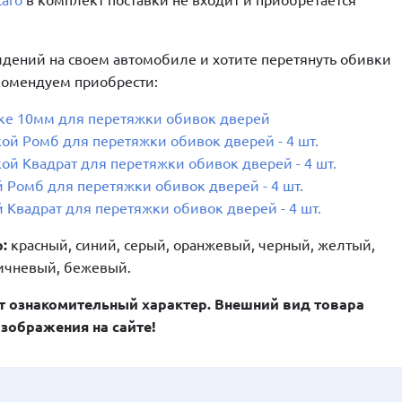
aro
в комплект поставки не входит и приобретается
дений на своем автомобиле и хотите перетянуть обивки
екомендуем приобрести:
дке 10мм для перетяжки обивок дверей
кой Ромб для перетяжки обивок дверей - 4 шт.
кой Квадрат для перетяжки обивок дверей - 4 шт.
й Ромб для перетяжки обивок дверей - 4 шт.
й Квадрат для перетяжки обивок дверей - 4 шт.
р:
красный, синий, серый, оранжевый, черный, желтый,
ичневый, бежевый.
т ознакомительный характер. Внешний вид товара
изображения на сайте!