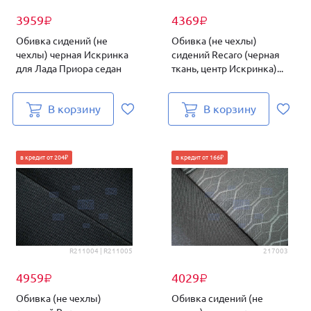
3959
4369
₽
₽
Обивка сидений (не
Обивка (не чехлы)
чехлы) черная Искринка
сидений Recaro (черная
для Лада Приора седан
ткань, центр Искринка)...
В корзину
В корзину
в кредит от 204₽
в кредит от 166₽
R211004 | R211005
217003
4959
4029
₽
₽
Обивка (не чехлы)
Обивка сидений (не