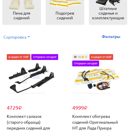
Штатные
Пена для
Подогрев
сиденья и
сидений
сидений
комплектующие
Фильтры
Сортировка
в кредит от 194₽
Отправим сегодня!
16
5
в кредит от 206₽
Отправим сегодня!
4729
4999
₽
₽
Комплект салазок
Комплект обогрева
(старого образца)
сидений Оригинальный
передних сидений для
МТ для Лада Приора