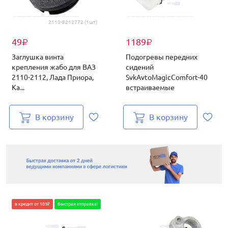
2110-8212772 (1шт)
49
1189
₽
₽
Заглушка винта
Подогревы передних
крепления жабо для ВАЗ
сидений
2110-2112, Лада Приора,
SvkAvtoMagicComfort-40
Ка...
встраиваемые
В корзину
В корзину
в кредит от 103₽
Быстрая отправка!