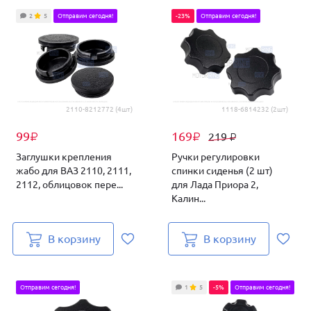
2
5
Отправим сегодня!
-23%
Отправим сегодня!
2110-8212772 (4шт)
1118-6814232 (2шт)
99
169
219
₽
₽
₽
Заглушки крепления
Ручки регулировки
жабо для ВАЗ 2110, 2111,
спинки сиденья (2 шт)
2112, облицовок пере...
для Лада Приора 2,
Калин...
В корзину
В корзину
Отправим сегодня!
1
5
-5%
Отправим сегодня!