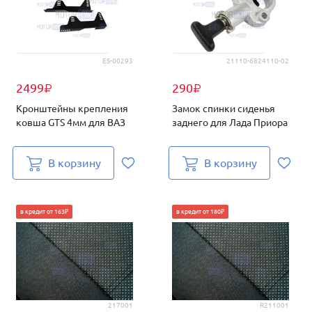
ES-00293
21110-6824110-02
2499
290
₽
₽
Кронштейны крепления
Замок спинки сиденья
ковша GTS 4мм для ВАЗ
заднего для Лада Приора
В корзину
В корзину
в кредит от 163₽
в кредит от 180₽
217001
R211001