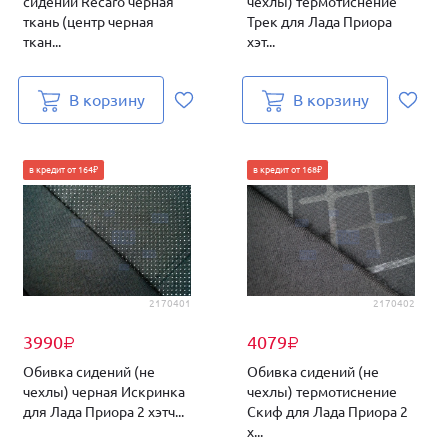
сидений Recaro черная
чехлы) термотиснение
ткань (центр черная
Трек для Лада Приора
ткан...
хэт...
В корзину
В корзину
в кредит от 164₽
в кредит от 168₽
2170401
2170402
3990
4079
₽
₽
Обивка сидений (не
Обивка сидений (не
чехлы) черная Искринка
чехлы) термотиснение
для Лада Приора 2 хэтч...
Скиф для Лада Приора 2
х...