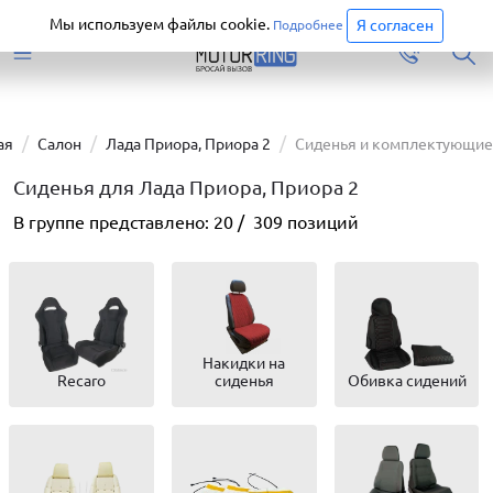
Старая версия сайта еще доступна.
Перейти
Мы используем файлы cookie.
Я согласен
Подробнее
ая
Салон
Лада Приора, Приора 2
Сиденья и комплектующие
Сиденья для Лада Приора, Приора 2
В группе представлено:
20
/
309
позиций
Накидки на
Recaro
сиденья
Обивка сидений