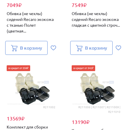
7049
7549
₽
₽
Обивка (не чехлы)
Обивка (не чехлы)
сидений Recaro экокожа
сидений Recaro экокожа
с тканью Полет
гладкая с цветной строч...
(цветная...
В корзину
В корзину
в кредит от 558₽
в кредит от 542₽
R211002
R211006 | R211007 | R211009 |
R211010
13569
₽
13190
₽
Комплект для сборки