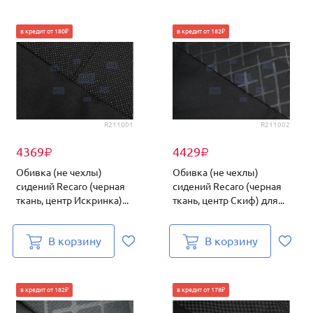
в кредит от 180₽
в кредит от 182₽
R211001
R211002
4369
4429
₽
₽
Обивка (не чехлы)
Обивка (не чехлы)
сидений Recaro (черная
сидений Recaro (черная
ткань, центр Искринка)...
ткань, центр Скиф) для...
В корзину
В корзину
в кредит от 182₽
в кредит от 178₽