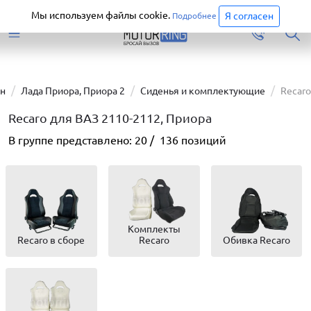
Старая версия сайта еще доступна.
Перейти
Мы используем файлы cookie.
Я согласен
Подробнее
н
Лада Приора, Приора 2
Сиденья и комплектующие
Recaro
Recaro для ВАЗ 2110-2112, Приора
В группе представлено:
20
/
136
позиций
Комплекты
Recaro в сборе
Recaro
Обивка Recaro