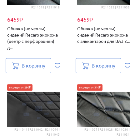
R211018 | R211019
R211032 | R211033
6459
6459
₽
₽
Обивка (не чехлы)
Обивка (не чехлы)
сидений Recaro экокожа
сидений Recaro экокожа
(центр с перфорацией)
с алькантарой для ВАЗ 2...
д...
В корзину
В корзину
в кредит от 290₽
в кредит от 310₽
R211041 | R211042 | R211044 |
R211027 | R211028 | R211030 |
R211045
R211031