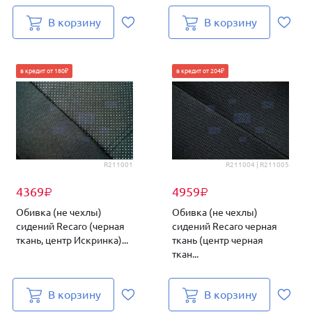
В корзину
В корзину
в кредит от 180₽
в кредит от 204₽
R211001
R211004 | R211005
4369
4959
₽
₽
Обивка (не чехлы)
Обивка (не чехлы)
сидений Recaro (черная
сидений Recaro черная
ткань, центр Искринка)...
ткань (центр черная
ткан...
В корзину
В корзину