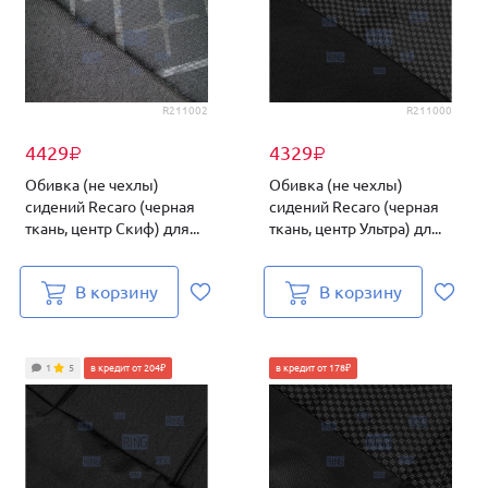
R211002
R211000
4429
4329
₽
₽
Обивка (не чехлы)
Обивка (не чехлы)
сидений Recaro (черная
сидений Recaro (черная
ткань, центр Скиф) для...
ткань, центр Ультра) дл...
В корзину
В корзину
1
5
в кредит от 204₽
в кредит от 178₽