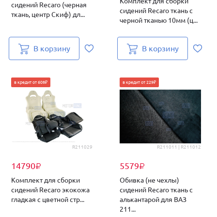
Комплект для сборки
сидений Recaro (черная
сидений Recaro ткань с
ткань, центр Скиф) дл...
черной тканью 10мм (ц...
В корзину
В корзину
в кредит от 608₽
в кредит от 229₽
R211029
R211011 | R211012
14790
5579
₽
₽
Комплект для сборки
Обивка (не чехлы)
сидений Recaro экокожа
сидений Recaro ткань с
гладкая с цветной стр...
алькантарой для ВАЗ
211...