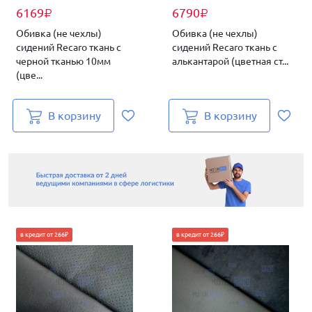
6169
6790
₽
₽
Обивка (не чехлы)
Обивка (не чехлы)
сидений Recaro ткань с
сидений Recaro ткань с
черной тканью 10мм
алькантарой (цветная ст...
(цве...
В корзину
В корзину
в кредит от 266₽
в кредит от 266₽