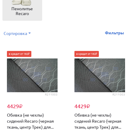
Пенолитье
Recaro
Фильтры
Сортировка
в кредит от 182₽
в кредит от 182₽
R211003
R211003
4429
4429
₽
₽
Обивка (не чехлы)
Обивка (не чехлы)
сидений Recaro (черная
сидений Recaro (черная
ткань, центр Трек) для...
ткань, центр Трек) для...