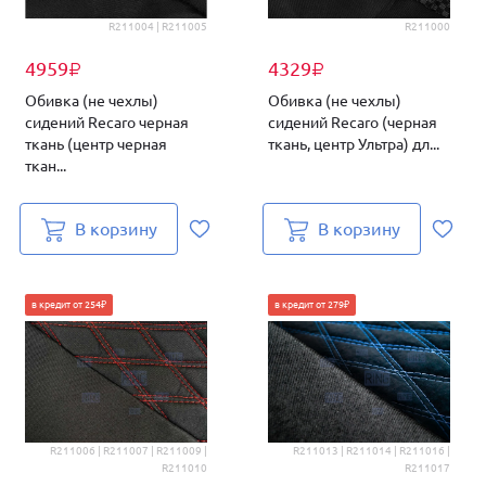
R211004 | R211005
R211000
4959
4329
₽
₽
Обивка (не чехлы)
Обивка (не чехлы)
сидений Recaro черная
сидений Recaro (черная
ткань (центр черная
ткань, центр Ультра) дл...
ткан...
В корзину
В корзину
в кредит от 254₽
в кредит от 279₽
R211006 | R211007 | R211009 |
R211013 | R211014 | R211016 |
R211010
R211017