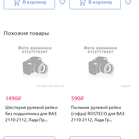
В корзину
В корзину
Похожие товары
21100-3401035-00
20024
1490
590
₽
₽
Шестерня рулевой рейки
Пыльник рулевой рейки
без подшипника для ВАЗ
(гофра) ROSTECO для ВАЗ
2110-2112, Лада Пр...
2110-2112, Лада Гр...
К