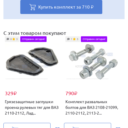
Купить комплект за
Купить комплект за
Купить комплект за
Купить комплект за
Купить комплект за
710
710
862
881
710
₽
₽
₽
₽
₽
С этим товаром покупают
8
5
Отправим сегодня!
1
5
Отправим сегодня!
329
790
₽
₽
Грязезащитные заглушки
Комплект развальных
проема рулевых тяг для ВАЗ
болтов для ВАЗ 2108-21099,
р
2110-2112, Лад...
2110-2112, 2113-2...
д