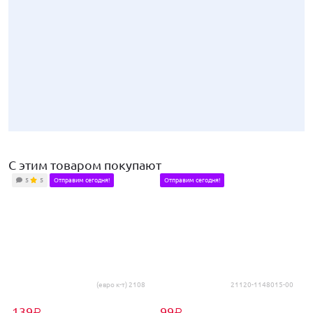
С этим товаром покупают
5
5
Отправим сегодня!
Отправим сегодня!
849
₽
Синхронизатор усиленный под 10-ю шестерню для переднепривод
(евро к-т) 2108
21120-1148015-00
139
99