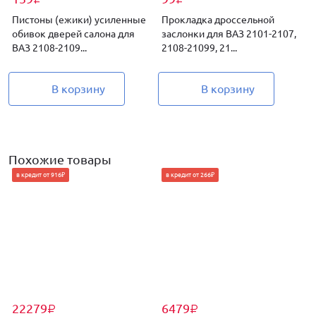
₽
₽
Пистоны (ежики) усиленные
Прокладка дроссельной
обивок дверей салона для
заслонки для ВАЗ 2101-2107,
ВАЗ 2108-2109...
2108-21099, 21...
м
В корзину
В корзину
Похожие товары
в кредит от 916₽
в кредит от 266₽
22279
6479
₽
₽