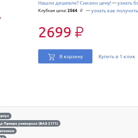
Нашли дешевле? Снизим цену!
узнать 
—
узнать как получить
Клубная цена:
2564
—
₽
2699
₽
В корзину
Купить в 1 клик
орпус
а Приора универсал (ВАЗ 2171)
огенная