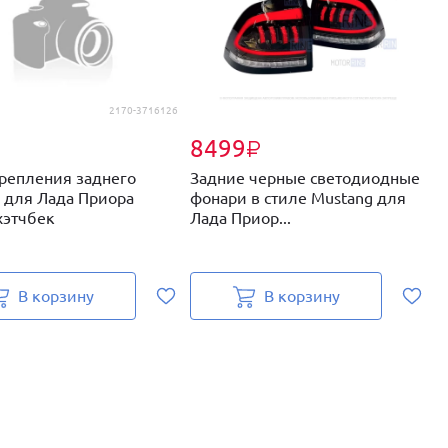
2170-3716126
8499
₽
крепления заднего
Задние черные светодиодные
С
 для Лада Приора
фонари в стиле Mustang для
ф
хэтчбек
Лада Приор...
с
В корзину
В корзину