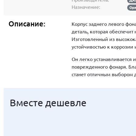
ДА
Назначение:
Ори
Описание:
Корпус заднего левого фон
деталь, которая обеспечит
Изготовленный из высокока
устойчивостью к коррозии
Он легко устанавливается 
поврежденного фонаря. Бла
станет отличным выбором 
Вместе дешевле
Вместе дешевле
Вместе дешевле
Вместе дешевле
Вместе дешевле
Вместе дешевле