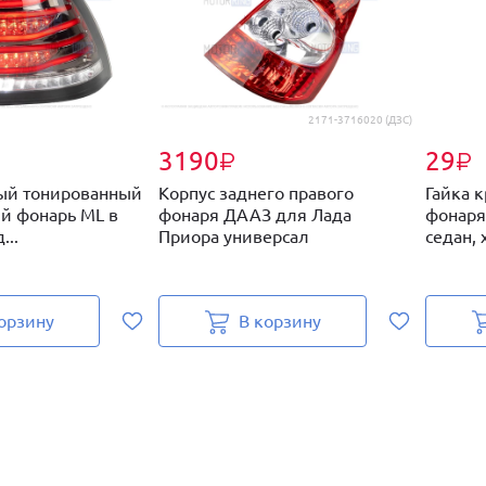
2171-3716020 (ДЗС)
3190
29
₽
₽
ый тонированный
Корпус заднего правого
Гайка 
й фонарь ML в
фонаря ДААЗ для Лада
фонаря
...
Приора универсал
седан, 
орзину
В корзину