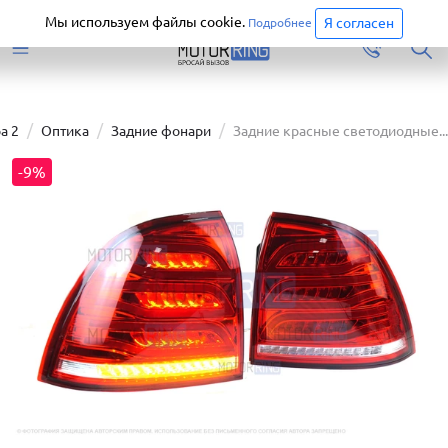
Старая версия сайта еще доступна.
Перейти
Мы используем файлы cookie.
Я согласен
Подробнее
а 2
Оптика
Задние фонари
Задние красные светодиодные...
-9%