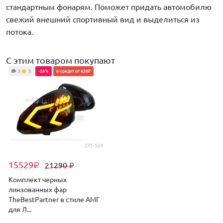
стандартным фонарям. Поможет придать автомобилю
свежий внешний спортивный вид и выделиться из
потока.
С этим товаром покупают
3
5
-28%
в кредит от 638₽
ZFT-504
15529
21290
₽
₽
Комплект черных
линзованных фар
TheBestPartner в стиле АМГ
для Л...