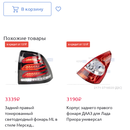
В корзину
Похожие товары
в кредит от 137₽
в кредит от 131₽
2171-3716020 (ДЗС)
3339
3190
₽
₽
Задний правый
Корпус заднего правого
тонированный
фонаря ДААЗ для Лада
светодиодный фонарь ML в
Приора универсал
с
стиле Мерсед...