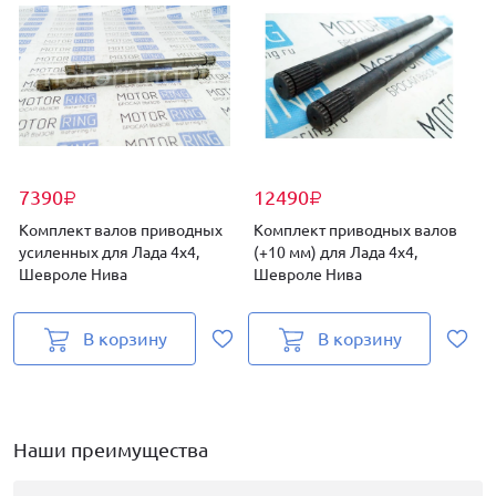
7390
12490
₽
₽
Комплект валов приводных
Комплект приводных валов
усиленных для Лада 4х4,
(+10 мм) для Лада 4х4,
Шевроле Нива
Шевроле Нива
Б
В корзину
В корзину
Наши преимущества