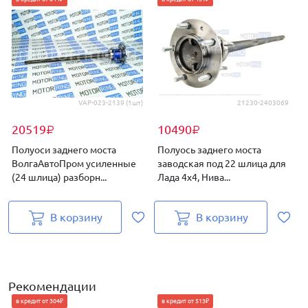
VAP-023-2139 (1шт)
21230-2403069
20519
10490
₽
₽
Полуоси заднего моста
Полуось заднего моста
ВолгаАвтоПром усиленные
заводская под 22 шлица для
(24 шлица) разборн...
Лада 4х4, Нива...
Л
В корзину
В корзину
Рекомендации
в кредит от 304₽
в кредит от 513₽