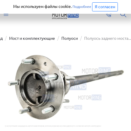
Старая версия сайта еще доступна.
Перейти
Мы используем файлы cookie.
Я согласен
Подробнее
нд
Мост и комплектующие
Полуоси
Полуось заднего моста...