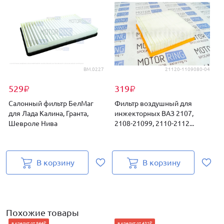
BM.0227
21120-1109080-04
529
319
₽
₽
Салонный фильтр БелМаг
Фильтр воздушный для
для Лада Калина, Гранта,
инжекторных ВАЗ 2107,
2
Шевроле Нива
2108-21099, 2110-2112...
В корзину
В корзину
Похожие товары
в кредит от 844₽
в кредит от 431₽