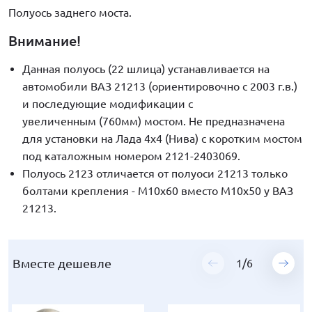
Полуось заднего моста.
Внимание!
Данная полуось (22 шлица) устанавливается на
автомобили ВАЗ 21213 (ориентировочно с 2003 г.в.)
и последующие модификации с
увеличенным (760мм) мостом. Не предназначена
для установки на Лада 4х4 (Нива) с коротким мостом
под каталожным номером 2121-2403069.
Полуось 2123 отличается от полуоси 21213 только
болтами крепления - М10х60 вместо М10х50 у ВАЗ
21213.
Вместе дешевле
Вместе дешевле
Вместе дешевле
Вместе дешевле
Вместе дешевле
Вместе дешевле
1
1
1
1
1
1
/
/
/
/
/
/
6
6
6
6
6
6