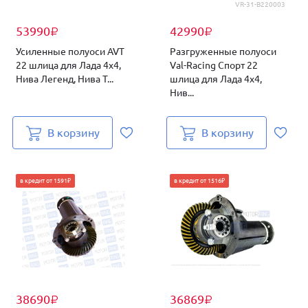
VR-31-B220003
53990
42990
₽
₽
Усиленные полуоси AVT
Разгруженные полуоси
22 шлица для Лада 4х4,
Val-Racing Спорт 22
Нива Легенд, Нива Т...
шлица для Лада 4х4,
Нив...
В корзину
В корзину
в кредит от 1591₽
в кредит от 1516₽
38690
36869
₽
₽