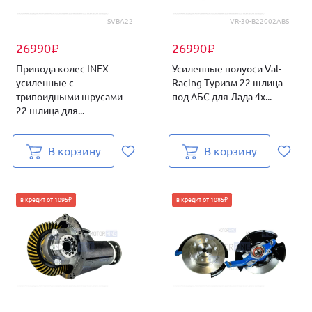
SVBA22
VR-30-B22002ABS
26990
26990
₽
₽
Привода колес INEX
Усиленные полуоси Val-
усиленные с
Racing Туризм 22 шлица
трипоидными шрусами
под АБС для Лада 4х...
22 шлица для...
В корзину
В корзину
в кредит от 1095₽
в кредит от 1085₽