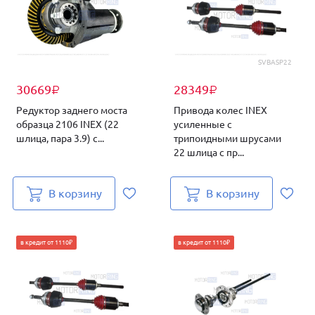
SVBASP22
30669
28349
₽
₽
Редуктор заднего моста
Привода колес INEX
образца 2106 INEX (22
усиленные с
шлица, пара 3.9) с...
трипоидными шрусами
22 шлица с пр...
В корзину
В корзину
в кредит от 1110₽
в кредит от 1110₽