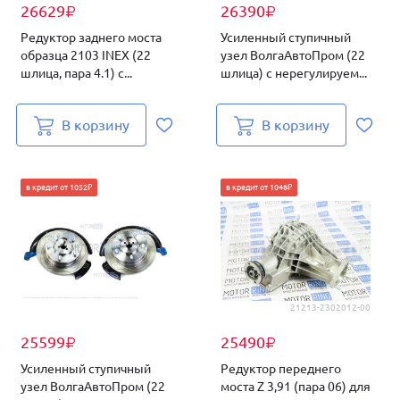
26629
26390
₽
₽
Редуктор заднего моста
Усиленный ступичный
образца 2103 INEX (22
узел ВолгаАвтоПром (22
шлица, пара 4.1) с...
шлица) с нерегулируем...
В корзину
В корзину
в кредит от 1052₽
в кредит от 1048₽
21213-2302012-00
25599
25490
₽
₽
Усиленный ступичный
Редуктор переднего
узел ВолгаАвтоПром (22
моста Z 3,91 (пара 06) для