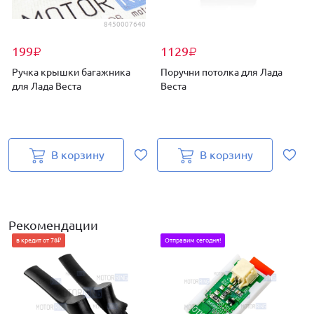
8450007640
199
1129
₽
₽
Ручка крышки багажника
Поручни потолка для Лада
для Лада Веста
Веста
д
В корзину
В корзину
Рекомендации
в кредит от 78₽
Отправим сегодня!