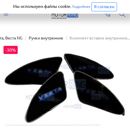
Старая версия сайта еще доступна.
Перейти
Мы используем файлы cookie.
Я согласен
Подробнее
та, Веста NG
Ручки внутренние
Комплект вставок внутренних...
-30%