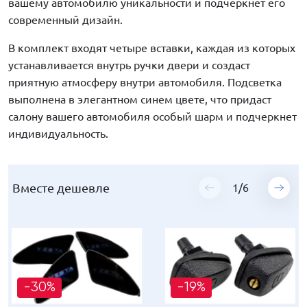
вашему автомобилю уникальности и подчеркнет его
современный дизайн.
В комплект входят четыре вставки, каждая из которых
устанавливается внутрь ручки двери и создаст
приятную атмосферу внутри автомобиля. Подсветка
выполнена в элегантном синем цвете, что придаст
салону вашего автомобиля особый шарм и подчеркнет
индивидуальность.
Вместе дешевле
Вместе дешевле
Вместе дешевле
Вместе дешевле
Вместе дешевле
Вместе дешевле
1
1
1
1
1
1
/
/
/
/
/
/
6
6
6
6
6
6
-30%
-30%
-30%
-30%
-30%
-30%
-19%
-19%
-19%
-9%
-19%
-19%