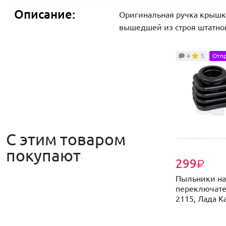
Описание:
Оригинальная ручка крышки
вышедшей из строя штатно
4
5
Отпр
С этим товаром
покупают
299
₽
Пыльники на
переключате
2115, Лада Ка