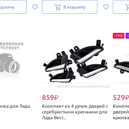
орзину
В корзину
-19%
8450007743 (2шт) | 8450007744 (2шт)
859
529
₽
олка для Лада
Комплект из 4 ручек дверей с
Компле
серебристыми крючками для
дверей
Лада Вест...
крючка