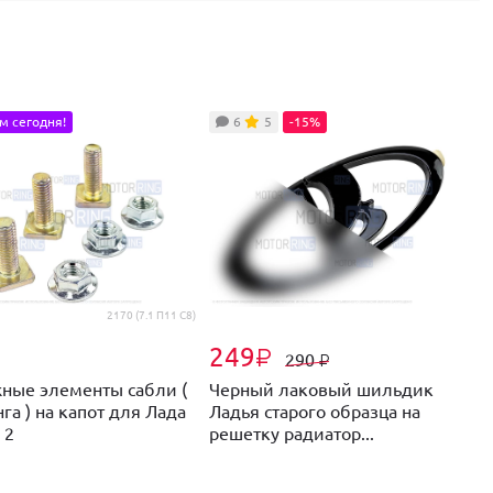
м сегодня!
6
5
-15%
2170 (7.1 П11 С8)
249
₽
₽
290
₽
ные элементы сабли (
Черный лаковый шильдик
С
га ) на капот для Лада
Ладья старого образца на
ц
 2
решетку радиатор...
х
д