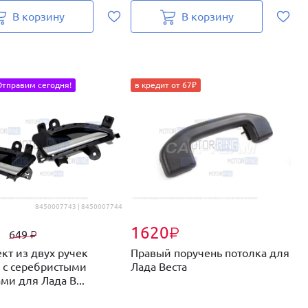
В корзину
В корзину
Отправим сегодня!
в кредит от 67₽
в
8450007743 | 8450007744
1620
₽
₽
649
₽
кт из двух ручек
Правый поручень потолка для
К
 с серебристыми
Лада Веста
р
ми для Лада В...
п