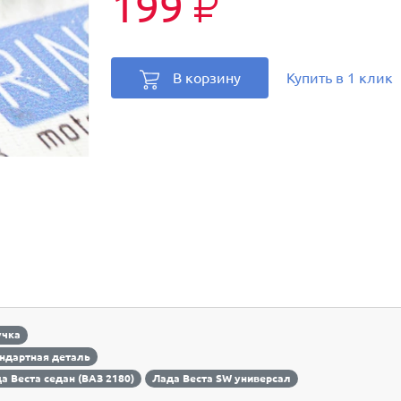
199
₽
В корзину
Купить в 1 клик
учка
ндартная деталь
а Веста седан (ВАЗ 2180)
Лада Веста SW универсал