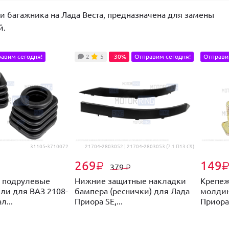
 багажника на Лада Веста, предназначена для замены
й.
авим сегодня!
2
5
-30%
Отправим сегодня!
Отправи
31105-3710072
21704-2803052 | 21704-2803053 (7.1 П13 С9)
269
149
₽
379
₽
 подрулевые
Нижние защитные накладки
Крепеж
ли для ВАЗ 2108-
бампера (реснички) для Лада
молдин
л...
Приора SE,...
Приора