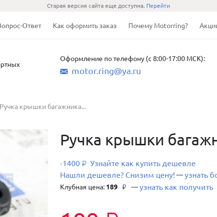
Старая версия сайта еще доступна.
Перейти
Вопрос-Ответ
Как оформить заказ
Почему Motorring?
Акци
Оформление по телефону (с 8:00-17:00 МСК):
артных
motor.ring@ya.ru
Ручка крышки багажника...
Ручка крышки багажн
-1400
Узнайте как купить дешевле
₽
Нашли дешевле? Снизим цену!
узнать 
—
узнать как получить
Клубная цена:
189
—
₽