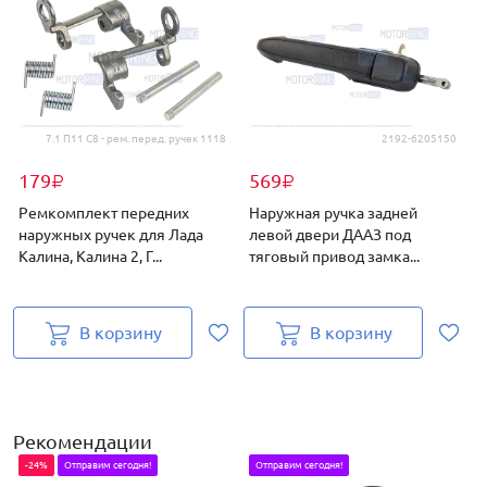
7.1 П11 С8 - рем. перед. ручек 1118
2192-6205150
179
569
₽
₽
Ремкомплект передних
Наружная ручка задней
наружных ручек для Лада
левой двери ДААЗ под
Калина, Калина 2, Г...
тяговый привод замка...
з
В корзину
В корзину
Рекомендации
-24%
Отправим сегодня!
Отправим сегодня!