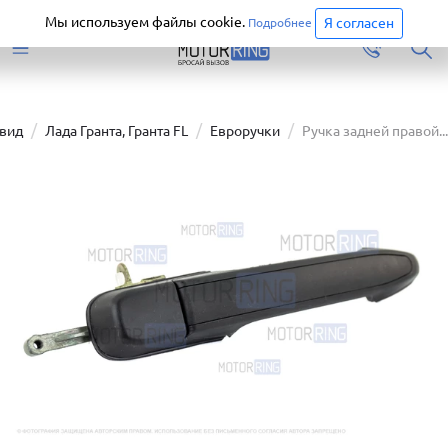
Старая версия сайта еще доступна.
Перейти
Мы используем файлы cookie.
Я согласен
Подробнее
вид
Лада Гранта, Гранта FL
Евроручки
Ручка задней правой...