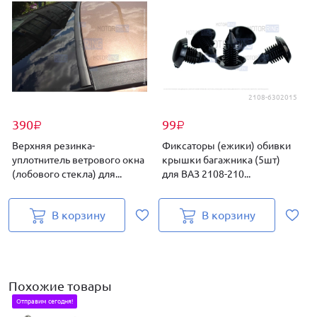
2108-6302015
390
99
₽
₽
Верхняя резинка-
Фиксаторы (ежики) обивки
уплотнитель ветрового окна
крышки багажника (5шт)
д
(лобового стекла) для...
для ВАЗ 2108-210...
Г
В корзину
В корзину
Похожие товары
Отправим сегодня!