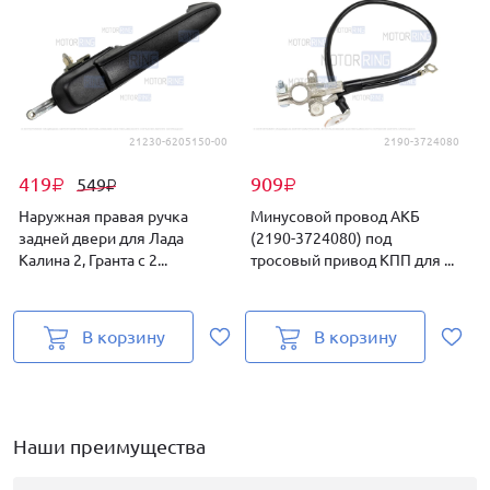
21230-6205150-00
2190-3724080
419
909
549
₽
₽
₽
Наружная правая ручка
Минусовой провод АКБ
задней двери для Лада
(2190-3724080) под
Калина 2, Гранта с 2...
тросовый привод КПП для ...
р
В корзину
В корзину
Наши преимущества