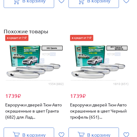
В корзину
В корзину
Похожие товары
в кредит от 71₽
в кредит от 71₽
1554 (682)
1810 (651)
1739
1739
₽
₽
Евроручки дверей Тюн-Авто
Евроручки дверей Тюн-Авто
окрашенные в цвет Гранта
окрашенные в цвет Черный
(682) для Лад...
трюфель (651)...
(
В корзину
В корзину