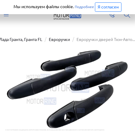
Старая версия сайта еще доступна.
Перейти
Мы используем файлы cookie.
Я согласен
Подробнее
Лада Гранта, Гранта FL
Евроручки
Евроручки дверей Тюн-Авто...