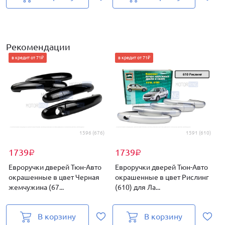
Рекомендации
в кредит от 71₽
в кредит от 71₽
1596 (676)
1591 (610)
1739
1739
₽
₽
Евроручки дверей Тюн-Авто
Евроручки дверей Тюн-Авто
окрашенные в цвет Черная
окрашенные в цвет Рислинг
жемчужина (67...
(610) для Ла...
п
В корзину
В корзину