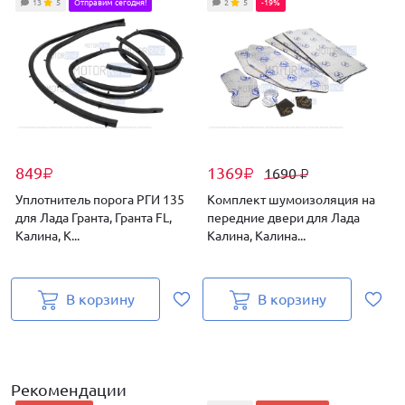
13
5
Отправим сегодня!
2
5
-19%
849
1369
1690
₽
₽
₽
Уплотнитель порога РГИ 135
Комплект шумоизоляция на
для Лада Гранта, Гранта FL,
передние двери для Лада
п
Калина, К...
Калина, Калина...
К
В корзину
В корзину
Рекомендации