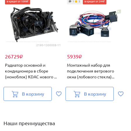
в кредит от 1099₽
1
5
в кредит от 244₽
2190-1300008-11
26729
5939
₽
₽
Радиатор основной и
Монтажный набор для
кондиционера в сборе
подключения ветрового
(моноблок) KDAC нового ...
окна (лобового стекла)...
к
В корзину
В корзину
Наши преимущества