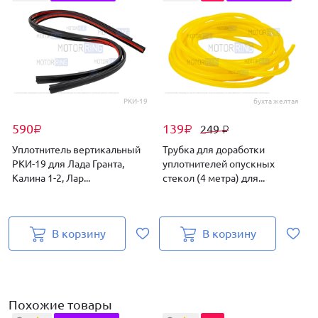
РКИ-19
бухта желтая
590
139
249
₽
₽
₽
Уплотнитель вертикальный
Трубка для доработки
РКИ-19 для Лада Гранта,
уплотнителей опускных
Калина 1-2, Лар...
стекол (4 метра) для...
Л
В корзину
В корзину
Похожие товары