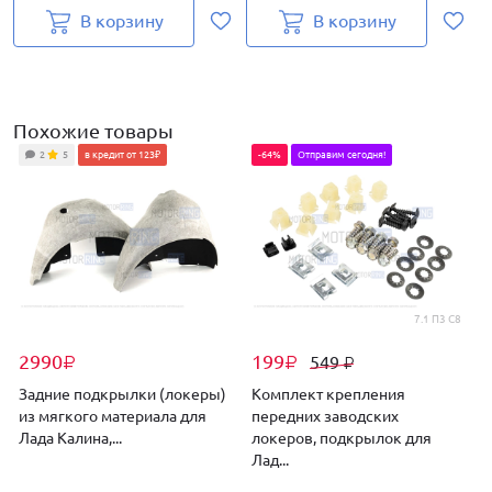
В корзину
В корзину
Похожие товары
2
5
в кредит от 123₽
-64%
Отправим сегодня!
7.1 П3 С8
2990
199
549
₽
₽
₽
Задние подкрылки (локеры)
Комплект крепления
из мягкого материала для
передних заводских
Лада Калина,...
локеров, подкрылок для
Лад...
Л