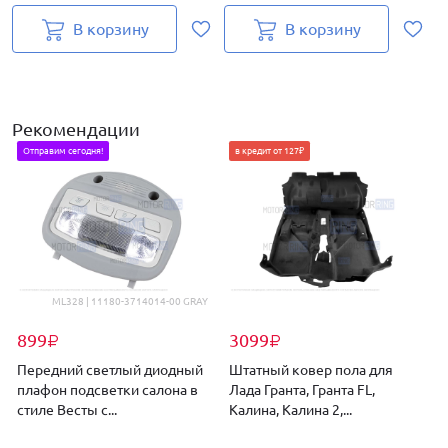
В корзину
В корзину
Рекомендации
Отправим сегодня!
в кредит от 127₽
ML328 | 11180-3714014-00 GRAY
899
3099
₽
₽
Передний светлый диодный
Штатный ковер пола для
плафон подсветки салона в
Лада Гранта, Гранта FL,
стиле Весты с...
Калина, Калина 2,...