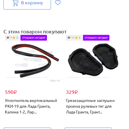
В корзину
С этим товаром покупают
7
5
Отправим сегодня!
11
5
Отправим сегодня!
РКИ-19
590
329
₽
₽
Уплотнитель вертикальный
Грязезащитные заглушки
РКИ-19 для Лада Гранта,
проема рулевых тяг для
Калина 1-2, Лар...
Лада Гранта, Грант...
Л