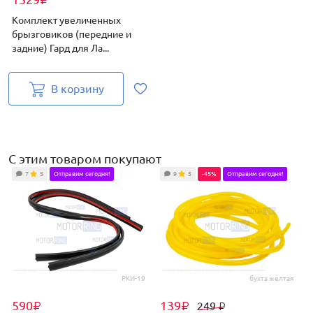
₽
Комплект увеличенных
брызговиков (передние и
задние) Гард для Ла...
В корзину
С этим товаром покупают
7
5
Отправим сегодня!
9
5
-45%
Отправим сегодня!
РКИ-19
бухта желтая
590
139
249
₽
₽
₽