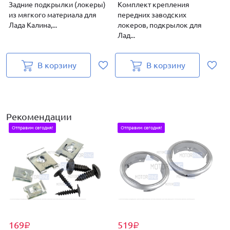
Задние подкрылки (локеры)
Комплект крепления
из мягкого материала для
передних заводских
Лада Калина,...
локеров, подкрылок для
Лад...
Л
В корзину
В корзину
Рекомендации
Отправим сегодня!
Отправим сегодня!
169
519
₽
₽