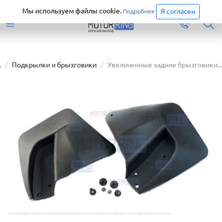
Старая версия сайта еще доступна.
Перейти
Мы используем файлы cookie.
Я согласен
Подробнее
L
Подкрылки и брызговики
Увеличенные задние брызговики...