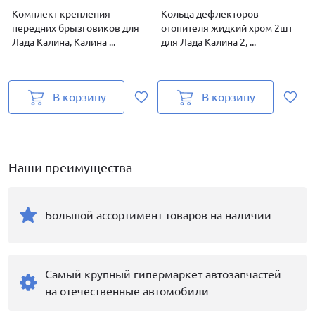
Комплект крепления
Кольца дефлекторов
передних брызговиков для
отопителя жидкий хром 2шт
з
Лада Калина, Калина ...
для Лада Калина 2, ...
К
В корзину
В корзину
Наши преимущества
Большой ассортимент товаров на наличии
Самый крупный гипермаркет автозапчастей
на отечественные автомобили