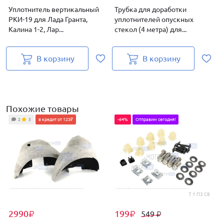
Уплотнитель вертикальный
Трубка для доработки
РКИ-19 для Лада Гранта,
уплотнителей опускных
Калина 1-2, Лар...
стекол (4 метра) для...
Л
В корзину
В корзину
Похожие товары
2
5
в кредит от 123₽
-64%
Отправим сегодня!
7.1 П3 С8
2990
199
549
₽
₽
₽