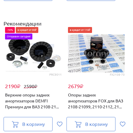
Рекомендации
-16%
в кредит от 90₽
в кредит от 110₽
Отправим сегодня!
PRC9011
FX2108-70
2190
2679
2590
₽
₽
₽
Верхние опоры задних
Опоры задних
амортизаторов DEMFI
амортизаторов FOX для ВАЗ
Премиум для ВАЗ 2108-21...
2108-21099, 2110-2112, 21...
2
В корзину
В корзину