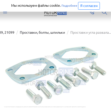
Старая версия сайта еще доступна.
Перейти
Мы используем файлы cookie.
Я согласен
Подробнее
09, 21099
Проставки, болты, шпильки
Проставки угла развала...