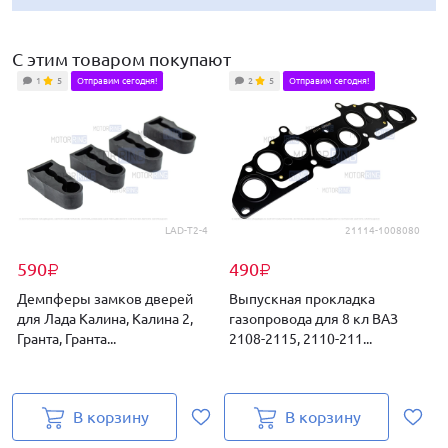
С этим товаром покупают
1
5
Отправим сегодня!
2
5
Отправим сегодня!
LAD-T2-4
21114-1008080
590
490
₽
₽
Демпферы замков дверей
Выпускная прокладка
для Лада Калина, Калина 2,
газопровода для 8 кл ВАЗ
Гранта, Гранта...
2108-2115, 2110-211...
с
В корзину
В корзину