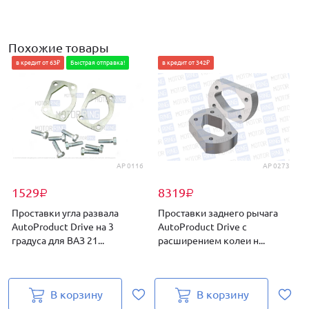
Похожие товары
в кредит от 63₽
Быстрая отправка!
в кредит от 342₽
AP 0116
AP 0273
1529
8319
₽
₽
Проставки угла развала
Проставки заднего рычага
AutoProduct Drive на 3
AutoProduct Drive с
A
градуса для ВАЗ 21...
расширением колеи н...
г
В корзину
В корзину