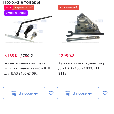
Похожие товары
-16%
в кредит от 130₽
в кредит от 945₽
Отправим сегодня!
3169
22990
3759
₽
₽
₽
Установочный комплект
Кулиса короткоходная Спорт
короткоходной кулисы КПП
для ВАЗ 2108-21099, 2113-
д
для ВАЗ 2108-2109...
2115
В корзину
В корзину