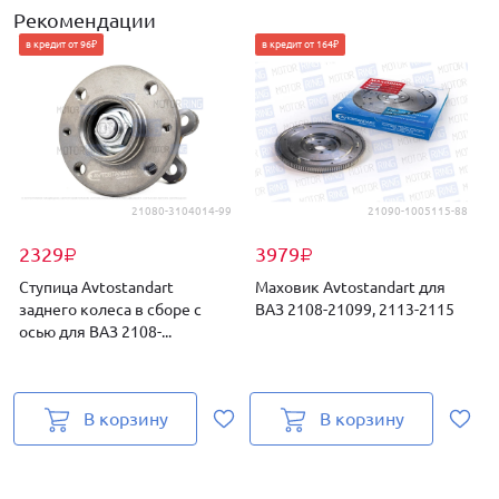
Рекомендации
в кредит от 96₽
в кредит от 164₽
21080-3104014-99
21090-1005115-88
2329
3979
₽
₽
Ступица Avtostandart
Маховик Avtostandart для
заднего колеса в сборе с
ВАЗ 2108-21099, 2113-2115
A
осью для ВАЗ 2108-...
2
В корзину
В корзину