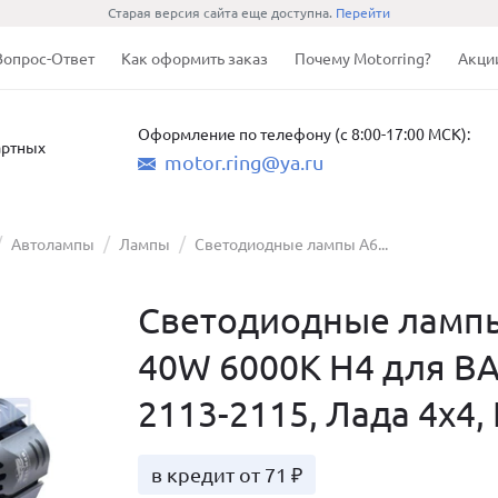
Старая версия сайта еще доступна.
Перейти
Вопрос-Ответ
Как оформить заказ
Почему Motorring?
Акци
Оформление по телефону (с 8:00-17:00 МСК):
артных
motor.ring@ya.ru
Автолампы
Лампы
Светодиодные лампы A6...
Светодиодные лампы
40W 6000K H4 для ВА
2113-2115, Лада 4х4,
в кредит от 71 ₽