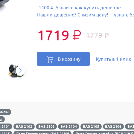
-1400
Узнайте как купить дешевле
₽
Нашли дешевле? Снизим цену!
узнать 
—
1719
₽
1779
₽
В корзину
Купить в 1 клик
лампы
од
 2101
ВАЗ 2102
ВАЗ 2103
ВАЗ 2104
ВАЗ 2105
ВАЗ 2106
ВАЗ
 2115
Лада Гранта седан (ВАЗ 2190)
Лада Гранта лифтбек (ВАЗ 2191)