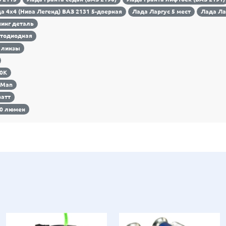
а 4х4 (Нива Легенд) ВАЗ 2131 5-дверная
Лада Ларгус 5 мест
Лада Ла
инг деталь
тодиодная
 линзы
00К
-Man
ватт
00 люмен