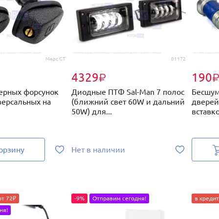
Мерс GT
.01172
4329
190
₽
ерных форсунок
Диодные ПТФ Sal-Man 7 полос
Бесшум
версальных на
(ближний свет 60W и дальний
дверей
50W) для...
вставко
орзину
Нет в наличии
от 72₽
-9%
Отправим сегодня!
в кредит
ня!