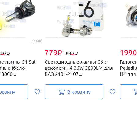
.01148
779
1990
₽
929
849
₽
₽
е лампы S1 Sal-
Светодиодные лампы C6 с
Галоге
тные (бело-
цоколем H4 36W 3800LM для
Pallad
3000...
ВАЗ 2101-2107,...
H4 для 
орзину
В корзину