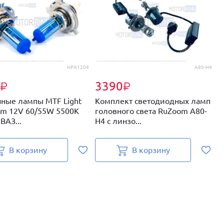
HPA1204
A80-H4
3390
₽
₽
нные лампы MTF Light
Комплект светодиодных ламп
К
ium 12V 60/55W 5500K
головного света RuZoom A80-
г
ВАЗ...
H4 с линзо...
M
В корзину
В корзину