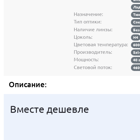
Лад
Назначение:
Тюн
Тип оптики:
Све
Наличие линзы:
Без
Цоколь:
H4
Цветовая температура:
60
Производитель:
Sal
Мощность:
40 
Световой поток:
46
Описание:
Вместе дешевле
Вместе дешевле
Вместе дешевле
Вместе дешевле
Вместе дешевле
Вместе дешевле