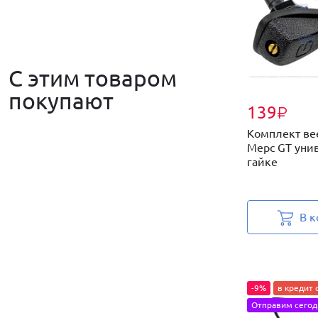
С этим товаром
покупают
139
₽
Комплект ве
Мерс GT уни
гайке
В к
-9%
в кредит 
Отправим сегод