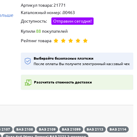
Артикул товара: 21771
Каталожный номер: .00463
больше
Доступность:
Отправим сегодня!
Купили
88
покупателей
Рейтинг товара
Выбирайте безопасные платежи
После оплаты Вы получите электронный кассовый чек
Рассчитать стоимость доставки
 2107
ВАЗ 2108
ВАЗ 2109
ВАЗ 21099
ВАЗ 2113
ВАЗ 2114
Лада 4х4 (Нива Легенд) ВАЗ 2121 3-дверная