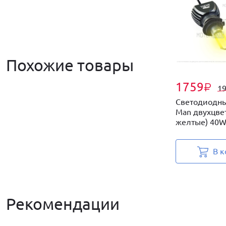
Похожие товары
1759
₽
1
Светодиодны
Man двухцве
желтые) 40W 
В к
Рекомендации