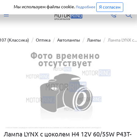
Старая версия сайта еще доступна.
Перейти
Мы используем файлы cookie.
Я согласен
Подробнее
107 (Классика)
Оптика
Автолампы
Лампы
Лампа LYNX с...
Лампа LYNX с цоколем H4 12V 60/55W P43T-