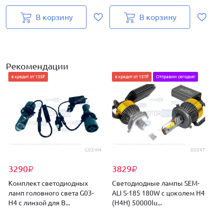
В корзину
В корзину
Рекомендации
в кредит от 135₽
в кредит от 157₽
Отправим сегодня!
G03-H4
.03547
3290
3829
₽
₽
Комплект светодиодных
Светодиодные лампы SEM-
ламп головного света G03-
ALI S-185 180W с цоколем H4
A
H4 с линзой для В...
(H4H) 50000lu...
(