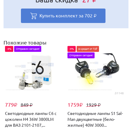
₽
₽
₽
₽
₽
Купить комплект за
Купить комплект за
Купить комплект за
Купить комплект за
Купить комплект за
702
728
702
862
710
₽
₽
₽
₽
₽
Похожие товары
-9%
Отправим сегодня!
-9%
в кредит от 72₽
Отправим сегодня!
.01148
779
1759
849
1929
₽
₽
₽
₽
Светодиодные лампы C6 с
Светодиодные лампы S1 Sal-
цоколем H4 36W 3800LM
Man двухцветные (бело-
L
для ВАЗ 2101-2107,...
желтые) 40W 3000...
5