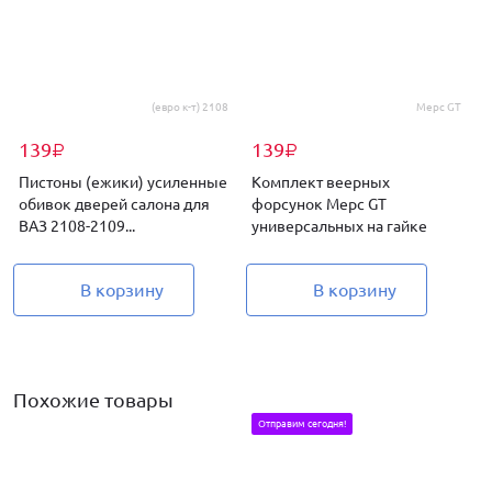
(евро к-т) 2108
Мерс GT
139
139
₽
₽
Пистоны (ежики) усиленные
Комплект веерных
обивок дверей салона для
форсунок Мерс GT
ВАЗ 2108-2109...
универсальных на гайке
В
В корзину
В корзину
Похожие товары
Отправим сегодня!