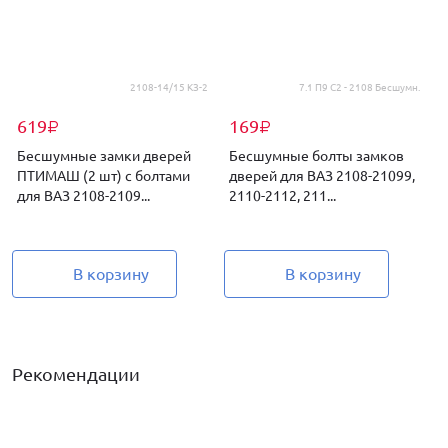
2108-14/15 КЗ-2
7.1 П9 С2 - 2108 Бесшумн.
619
169
₽
₽
Бесшумные замки дверей
Бесшумные болты замков
ПТИМАШ (2 шт) с болтами
дверей для ВАЗ 2108-21099,
для ВАЗ 2108-2109...
2110-2112, 211...
2
В корзину
В корзину
Рекомендации