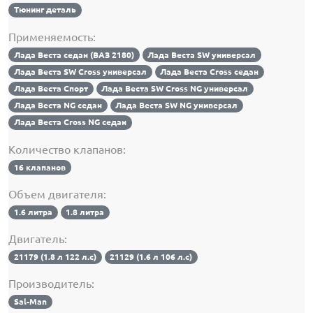
Тюнинг деталь
Применяемость:
Лада Веста седан (ВАЗ 2180)
Лада Веста SW универсал
Лада Веста SW Cross универсал
Лада Веста Cross седан
Лада Веста Спорт
Лада Веста SW Cross NG универсал
Лада Веста NG седан
Лада Веста SW NG универсал
Лада Веста Cross NG седан
Количество клапанов:
16 клапанов
Объем двигателя:
1.6 литра
1.8 литра
Двигатель:
21179 (1.8 л 122 л.с)
21129 (1.6 л 106 л.с)
Производитель:
Sal-Man