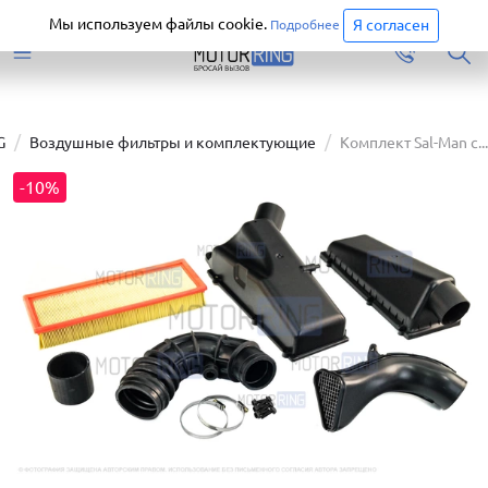
Старая версия сайта еще доступна.
Перейти
Мы используем файлы cookie.
Я согласен
Подробнее
G
Воздушные фильтры и комплектующие
Комплект Sal-Man с...
-10%