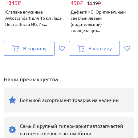
1849
490
1149
₽
₽
₽
Клапана впускные
ДефектING! Оригинальный
Avtostandart для 16 кл Лада
светлый левый
к
Веста, Веста NG, Ик...
(водительский)
B
солнцезащит...
В корзину
В корзину
Наши преимущества
Большой ассортимент товаров на наличии
Самый крупный гипермаркет автозапчастей
на отечественные автомобили