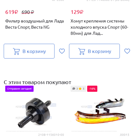
619
129
690
₽
₽
₽
Фильтр воздушный для Лада
Хомут крепления системы
Веста Спорт, Веста NG
холодного впуска Спорт (60-
80мм) для Лад...
В
В корзину
В корзину
С этим товаром покупают
Отправим сегодня!
3
5
-16%
2108-1156010-00
.00015