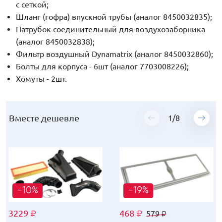
с сеткой;
Шланг (гофра) впускной трубы (аналог 8450032835);
Патрубок соединительный для воздухозаборника
(аналог 8450032838);
Фильтр воздушный Dynamatrix (аналог 8450032860);
Болты для корпуса - 6шт (аналог 7703008226);
Хомуты - 2шт.
Вместе дешевле
Вместе дешевле
Вместе дешевле
Вместе дешевле
Вместе дешевле
Вместе дешевле
Вместе дешевле
Вместе дешевле
1
1
1
1
1
1
1
1
/
/
/
/
/
/
/
/
8
8
8
8
8
8
8
8
-10%
-10%
-10%
-10%
-10%
-10%
-10%
-10%
-19%
-19%
-19%
-19%
-14%
-14%
-19%
-19%
3229
3229
3229
3229
3229
3229
3229
3229
468
501
112
477
1334
1295
533
477
579
619
139
590
659
590
1390
1349
₽
₽
₽
₽
₽
₽
₽
₽
₽
₽
₽
₽
₽
₽
₽
₽
₽
₽
₽
₽
₽
₽
₽
₽