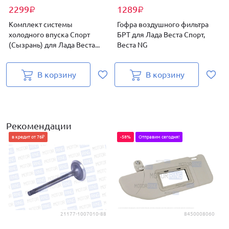
2299
1289
₽
₽
Комплект системы
Гофра воздушного фильтра
холодного впуска Спорт
БРТ для Лада Веста Спорт,
(Сызрань) для Лада Веста...
Веста NG
В корзину
В корзину
Рекомендации
в кредит от 76₽
-58%
Отправим сегодня!
21177-1007010-88
8450008060