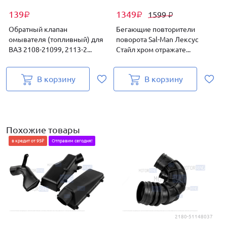
139
1349
1599
₽
₽
₽
Обратный клапан
Бегающие повторители
омывателя (топливный) для
поворота Sal-Man Лексус
ВАЗ 2108-21099, 2113-2...
Стайл хром отражате...
В корзину
В корзину
Похожие товары
в кредит от 95₽
Отправим сегодня!
2180-51148037