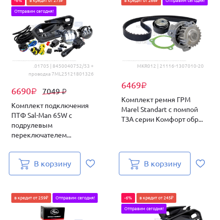
-6%
в кредит от 275₽
в кредит от 266₽
Отправим сегодня!
Отправим сегодня!
.01705 | 8450040752/53 +
MKR012 | 21116-1307010-20
проводка 7ML25121801326
6469
₽
6690
7049
₽
₽
Комплект ремня ГРМ
Комплект подключения
Marel Standart с помпой
ПТФ Sal-Man 65W с
ТЗА серии Комфорт обр...
подрулевым
переключателем...
В корзину
В корзину
в кредит от 259₽
Отправим сегодня!
-6%
в кредит от 245₽
Отправим сегодня!