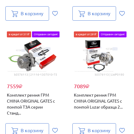
В корзину
В корзину
в кредит от 311₽
Отправим сегодня!
в кредит от 291₽
Отправим сегодня!
k0576113 | 21116-1307010-75
k0576113 | LWP0190
7559
7089
₽
₽
Комплект ремня ГРМ
Комплект ремня ГРМ
CHINA ORIGINAL GATES с
CHINA ORIGINAL GATES с
помпой ТЗА серии
помпой Luzar образца 2...
Станд...
В корзину
В корзину