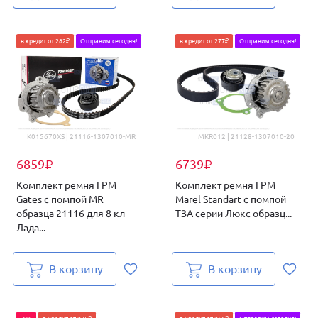
в кредит от 282₽
Отправим сегодня!
в кредит от 277₽
Отправим сегодня!
K015670XS | 21116-1307010-MR
MKR012 | 21128-1307010-20
6859
6739
₽
₽
Комплект ремня ГРМ
Комплект ремня ГРМ
Gates с помпой MR
Marel Standart с помпой
образца 21116 для 8 кл
ТЗА серии Люкс образц...
Лада...
В корзину
В корзину