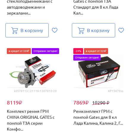
стеклоподъемниками с
Gates с помпой ТЗА
автодоводчиками и
Стандарт для 8 кл Лада
зеркалами...
Кал...
В корзину
В корзину
в кредит от 334₽
Отправим сегодня!
-24%
в кредит от 324₽
Отправим сегодня!
k0576113 | 21116-1307010-20
KP15670xs
8119
7869
10290
₽
₽
₽
Комплект ремня ГРМ
Ремкомплект ГРМ с
CHINA ORIGINAL GATES с
помпой Gates для 8 кл
помпой ТЗА серии
Лада Калина, Калина 2, Г...
Комфо...