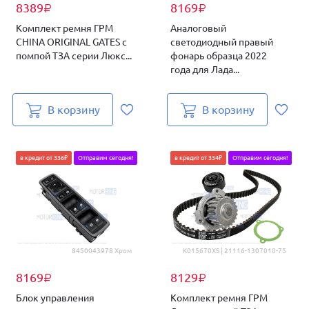
8389
8169
₽
₽
Комплект ремня ГРМ
Аналоговый
CHINA ORIGINAL GATES с
светодиодный правый
помпой ТЗА серии Люкс...
фонарь образца 2022
года для Лада...
В корзину
В корзину
в кредит от 336₽
Отправим сегодня!
в кредит от 334₽
Отправим сегодня!
8450043978 Хром
K015670XS | 21116-1307010-75
8169
8129
₽
₽
Блок управления
Комплект ремня ГРМ