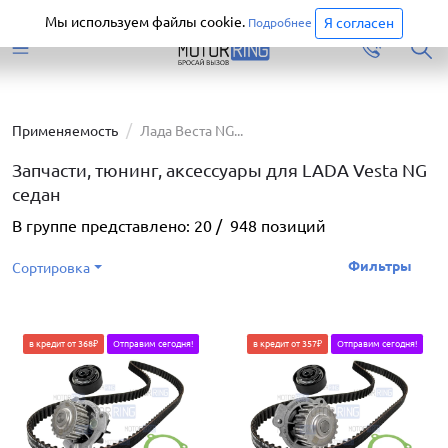
Старая версия сайта еще доступна.
Перейти
Мы используем файлы cookie.
Я согласен
Подробнее
Применяемость
Лада Веста NG...
Запчасти, тюнинг, аксессуары для LADA Vesta NG
седан
В группе представлено:
20
/
948
позиций
Фильтры
Сортировка
в кредит от 368₽
Отправим сегодня!
в кредит от 357₽
Отправим сегодня!