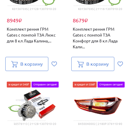
K015670XS | 21128-1307010-20
K015670XS | 21116-1307010-20
8949
8679
₽
₽
Комплект ремня ГРМ
Комплект ремня ГРМ
Gates с помпой ТЗА Люкс
Gates с помпой ТЗА
для 8 кл Лада Калина,...
Комфорт для 8 кл Лада
Кали...
В корзину
В корзину
в кредит от 345₽
Отправим сегодня!
в кредит от 336₽
Отправим сегодня!
k0576113 | 21128-1307010-20
8450040002 | 2180F-376110-90