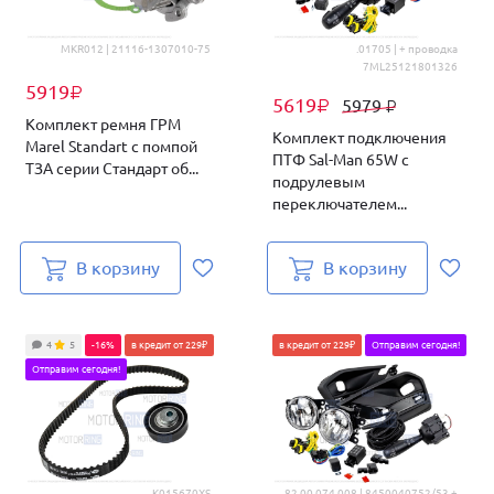
MKR012 | 21116-1307010-75
.01705 | + проводка
7ML25121801326
5919
₽
5619
5979
₽
₽
Комплект ремня ГРМ
Комплект подключения
Marel Standart с помпой
ПТФ Sal-Man 65W с
ТЗА серии Стандарт об...
подрулевым
переключателем...
В корзину
В корзину
4
5
-16%
в кредит от 229₽
в кредит от 229₽
Отправим сегодня!
Отправим сегодня!
K015670XS
82 00 074 008 | 8450040752/53 +