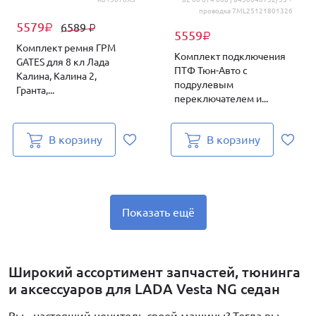
проводка 7ML25121801326
5579
6589
₽
₽
5559
₽
Комплект ремня ГРМ
Комплект подключения
GATES для 8 кл Лада
ПТФ Тюн-Авто с
Калина, Калина 2,
подрулевым
Гранта,...
переключателем и...
В корзину
В корзину
Показать ещё
Широкий ассортимент запчастей, тюнинга
и аксессуаров для LADA Vesta NG седан
Вы - настоящий ценитель своей машины? Тогда вы