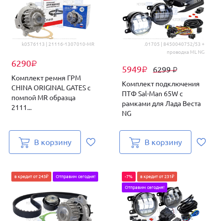
k0576113 | 21116-1307010-MR
.01705 | 8450040752/53 +
проводка ML NG
6290
₽
5949
6299
₽
₽
Комплект ремня ГРМ
Комплект подключения
CHINA ORIGINAL GATES с
ПТФ Sal-Man 65W с
помпой MR образца
рамками для Лада Веста
2111...
NG
В корзину
В корзину
в кредит от 243₽
Отправим сегодня!
-7%
в кредит от 231₽
Отправим сегодня!