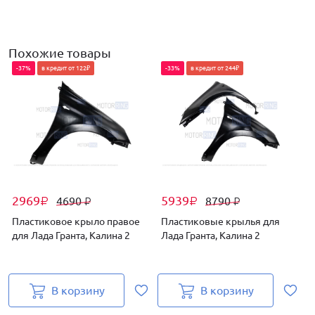
Похожие товары
-37%
в кредит от 122₽
-33%
в кредит от 244₽
2969
5939
4690
8790
₽
₽
₽
₽
Пластиковое крыло правое
Пластиковые крылья для
для Лада Гранта, Калина 2
Лада Гранта, Калина 2
д
В корзину
В корзину