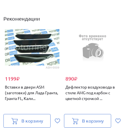
Рекомендации
ASM-0009
1199
890
₽
₽
Вставки в двери ASM
Дефлектор воздуховода в
(заготовки) для Лада Гранта,
стиле AMG под карбон с
Гранта FL, Кали...
цветной строчкой ...
э
В корзину
В корзину