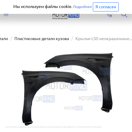
Старая версия сайта еще доступна.
Перейти
Мы используем файлы cookie.
Я согласен
Подробнее
тали
Пластиковые детали кузова
Крылья LSD неокрашенные...