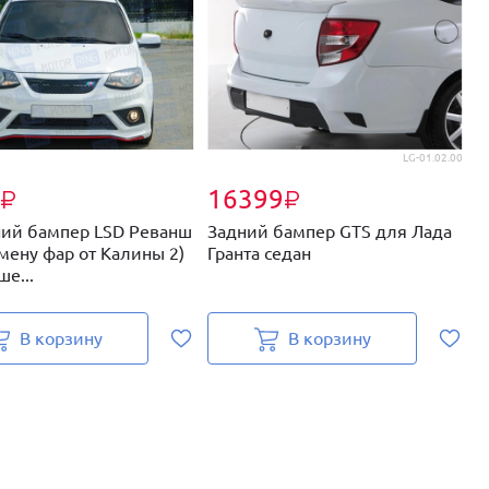
LG-01.02.00
16399
₽
₽
ий бампер LSD Реванш
Задний бампер GTS для Лада
П
амену фар от Калины 2)
Гранта седан
Г
е...
В корзину
В корзину