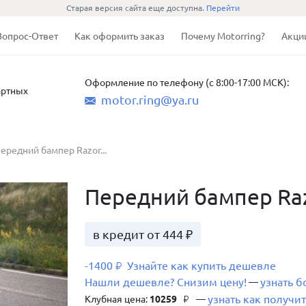
Старая версия сайта еще доступна.
Перейти
Вопрос-Ответ
Как оформить заказ
Почему Motorring?
Акци
Оформление по телефону (с 8:00-17:00 МСК):
артных
motor.ring@ya.ru
ередний бампер Razor...
Передний бампер Raz
в кредит от 444 ₽
-1400
Узнайте как купить дешевле
₽
Нашли дешевле? Снизим цену!
узнать 
—
узнать как получит
Клубная цена:
10259
—
₽