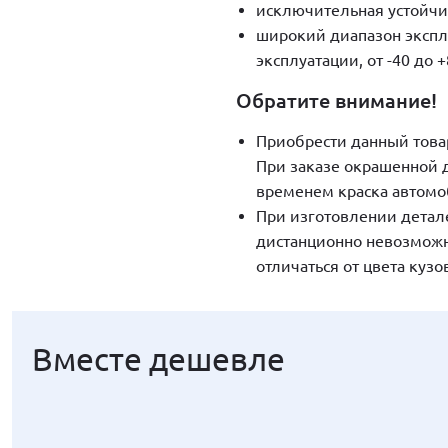
исключительная устойчи
широкий диапазон экспл
эксплуатации, от -40 до +
Обратите внимание!
Приобрести данный това
При заказе окрашенной д
временем краска автомоб
При изготовлении детале
дистанционно невозможн
отличаться от цвета куз
Вместе дешевле
Вместе дешевле
Вместе дешевле
Вместе дешевле
Вместе дешевле
Вместе дешевле
Вместе дешевле
Вместе дешевле
Вместе дешевле