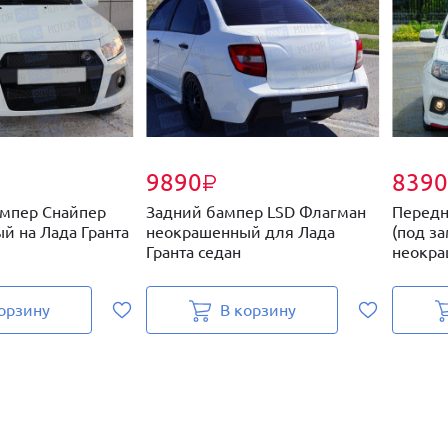
9890
8390
₽
мпер Снайпер
Задний бампер LSD Флагман
Передн
й на Лада Гранта
неокрашенный для Лада
(под з
Гранта седан
неокраш
орзину
В корзину