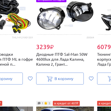
7ML14121901301
.00064
3239
6079
₽
оводки
Диодные ПТФ Sal-Man 50W
Тюнинг
 ПТФ ML в гофре
4600lux для Лада Калина,
корпус
еной п...
Калина 2, Грант...
Лада Г
орзину
В корзину
₽
1
5
в кредит от 407₽
в кредит