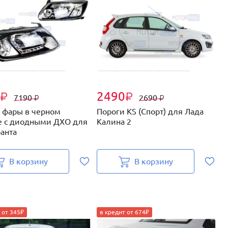
2490
₽
₽
7190
2690
₽
₽
 фары в черном
Пороги KS (Спорт) для Лада
Ф
е с диодными ДХО для
Калина 2
Г
ранта
В корзину
В корзину
 от 345₽
в кредит от 674₽