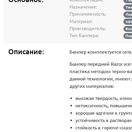
1 б
Назначение:
Тюн
Применяемость:
Лад
Материал:
АБС
Производитель:
Raz
Тип бампера:
Пе
Описание:
Бампер комплектуется сетк
Бампер передний Razor изг
пластика методом термо-в
данной технологии, имеют
других материалов:
высокая твердость, изно
нетоксичность, повышенн
хорошая адгезия к грун
устойчивость к раствора
стойкость к горюче-сма