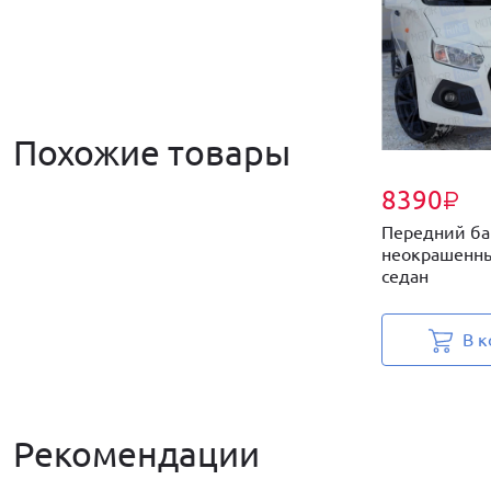
Похожие товары
8390
₽
Передний ба
неокрашенны
седан
В к
Рекомендации