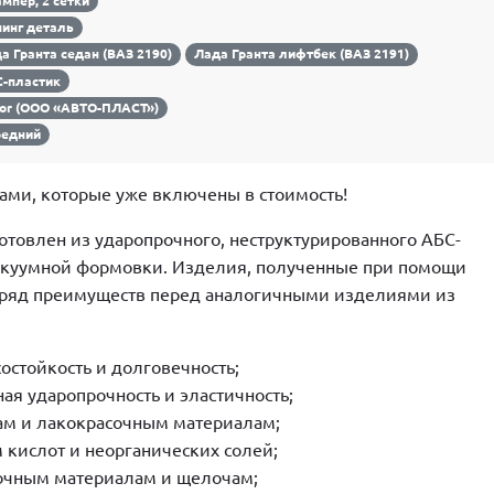
ампер, 2 сетки
инг деталь
а Гранта седан (ВАЗ 2190)
Лада Гранта лифтбек (ВАЗ 2191)
-пластик
or (ООО «АВТО-ПЛАСТ»)
редний
ами, которые уже включены в стоимость!
отовлен из ударопрочного, неструктурированного АБС-
акуумной формовки. Изделия, полученные при помощи
 ряд преимуществ перед аналогичными изделиями из
состойкость и долговечность;
ая ударопрочность и эластичность;
там и лакокрасочным материалам;
м кислот и неорганических солей;
зочным материалам и щелочам;