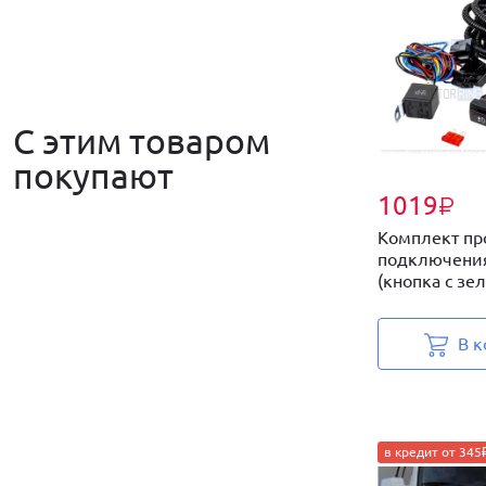
С этим товаром
покупают
1019
₽
Комплект пр
подключения
(кнопка с зел
В к
в кредит от 345