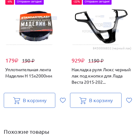
-6%
Отправим сегодня!
-22%
Отправим сегодня!
8450006832 (черный лак)
179
929
190
1190
₽
₽
₽
₽
Уплотнительная лента
Накладка руля Люкс черный
Маделин Н 15х2000мм
лак под кнопки для Лада
Веста 2015-202...
в
В корзину
В корзину
Похожие товары