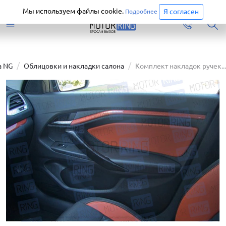
Старая версия сайта еще доступна.
Перейти
Мы используем файлы cookie.
Я согласен
Подробнее
а NG
Облицовки и накладки салона
Комплект накладок ручек...