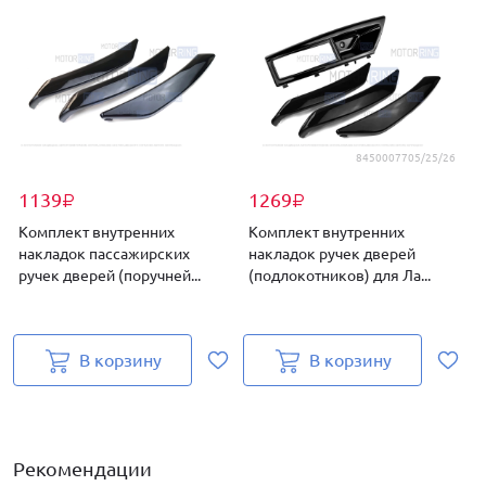
8450007705/25/26
1139
1269
₽
₽
Комплект внутренних
Комплект внутренних
накладок пассажирских
накладок ручек дверей
ручек дверей (поручней...
(подлокотников) для Ла...
р
В корзину
В корзину
Рекомендации