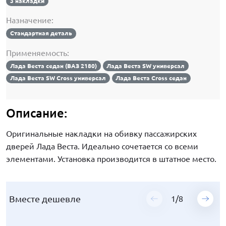
3 накладки
Назначение:
Стандартная деталь
Применяемость:
Лада Веста седан (ВАЗ 2180)
Лада Веста SW универсал
Лада Веста SW Cross универсал
Лада Веста Cross седан
Описание:
Оригинальные накладки на обивку пассажирских
дверей Лада Веста. Идеально сочетается со всеми
элементами. Установка производится в штатное место.
Вместе дешевле
Вместе дешевле
Вместе дешевле
Вместе дешевле
Вместе дешевле
Вместе дешевле
Вместе дешевле
Вместе дешевле
1
1
1
1
1
1
1
1
/
/
/
/
/
/
/
/
8
8
8
8
8
8
8
8