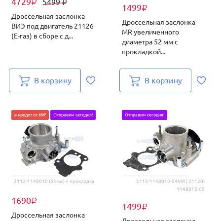
4729
5499
₽
₽
1499
₽
Дроссельная заслонка
Дроссельная заслонка
ВИЭ под двигатель 21126
MR увеличенного
(Е-газ) в сборе с д...
диаметра 52 мм с
прокладкой...
В корзину
В корзину
в кредит от 69₽
Отправим сегодня!
Отправим сегодня!
2112-1148010 (52мм) + прокладка
2112-1148010-54MR | 21120-
1148015-00
1690
₽
1499
₽
Дроссельная заслонка