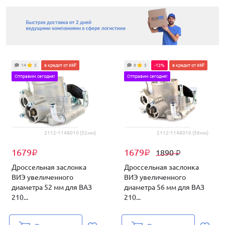
14
5
в кредит от 69₽
8
5
-12%
в кредит от 69₽
Отправим сегодня!
Отправим сегодня!
2112-1148010 (52мм)
2112-1148010 (56мм)
1679
1679
1890
₽
₽
₽
Дроссельная заслонка
Дроссельная заслонка
ВИЭ увеличенного
ВИЭ увеличенного
диаметра 52 мм для ВАЗ
диаметра 56 мм для ВАЗ
210...
210...