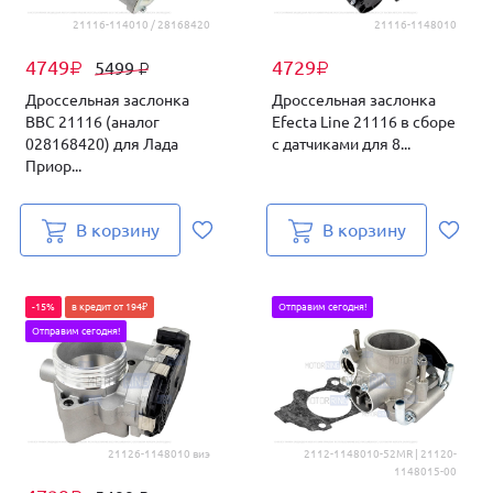
21116-114010 / 28168420
21116-1148010
4749
4729
5499
₽
₽
₽
Дроссельная заслонка
Дроссельная заслонка
BBC 21116 (аналог
Efecta Line 21116 в сборе
028168420) для Лада
с датчиками для 8...
Приор...
В корзину
В корзину
-15%
в кредит от 194₽
Отправим сегодня!
Отправим сегодня!
21126-1148010 виэ
2112-1148010-52MR | 21120-
1148015-00