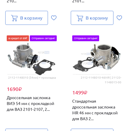
210...
2101...
В корзину
В корзину
в кредит от 69₽
Отправим сегодня!
Отправим сегодня!
2112-1148010 (54мм) + прокладка
2112-1148010-46MR | 21120-
1148015-00
1690
₽
1499
₽
Дроссельная заслонка
Стандартная
ВИЭ 54 мм с прокладкой
дроссельная заслонка
для ВАЗ 2101-2107, 2...
MR 46 мм с прокладкой
для ВАЗ 2...