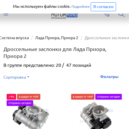
Старая версия сайта еще доступна.
Перейти
Мы используем файлы cookie.
Я согласен
Подробнее
Система впуска
Лада Приора, Приора 2
Дроссельные заслонки
Дроссельные заслонки для Лада Приора,
Приора 2
В группе представлено:
20
/
47
позиций
Фильтры
Сортировка
-14%
в кредит от 195₽
в кредит от 194₽
Отправим сегодня!
Отправим сегодня!