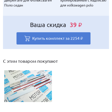
дверей anv для Фольксваген
хромированные с надписью
Поло седан
для volkswagen polo
Ваша скидка
39
₽
Купить комплект за
2254
₽
С этим товаром покупают