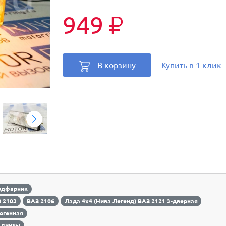
949
₽
В корзину
Купить в 1 клик
одфарник
 2103
ВАЗ 2106
Лада 4х4 (Нива Легенд) ВАЗ 2121 3-дверная
огенная
 линзы