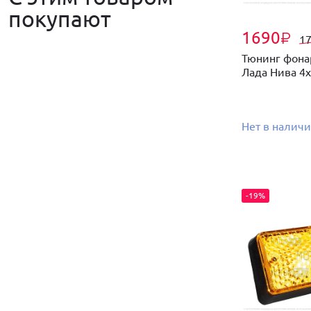
покупают
1690
₽
1
Тюнинг фона
Лада Нива 4
Нет в налич
-19%