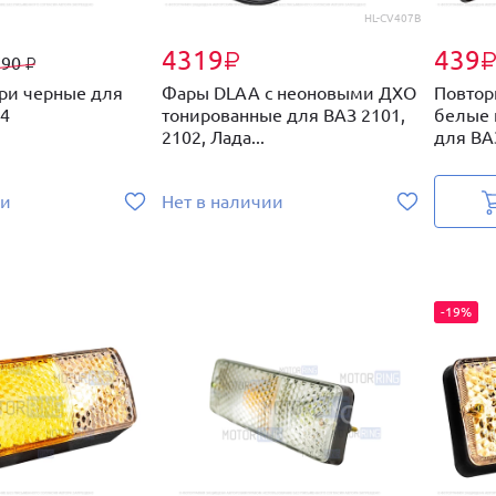
HL-CV407B
4319
439
₽
790
₽
ри черные для
Фары DLAA с неоновыми ДХО
Повтор
х4
тонированные для ВАЗ 2101,
белые 
2102, Лада...
для ВАЗ
ии
Нет в наличии
-19%