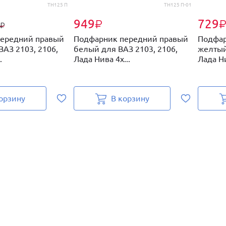
ТН125 П
ТН125 П-01
949
729
₽
₽
ередний правый
Подфарник передний правый
Подфар
АЗ 2103, 2106,
белый для ВАЗ 2103, 2106,
желтый
.
Лада Нива 4х...
Лада Ни
орзину
В корзину