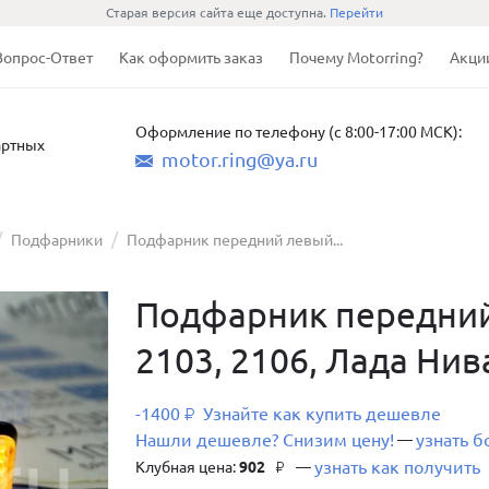
Старая версия сайта еще доступна.
Перейти
Вопрос-Ответ
Как оформить заказ
Почему Motorring?
Акци
Оформление по телефону (с 8:00-17:00 МСК):
артных
motor.ring@ya.ru
Подфарники
Подфарник передний левый...
Подфарник передний
2103, 2106, Лада Нив
-1400
Узнайте как купить дешевле
₽
Нашли дешевле? Снизим цену!
узнать 
—
узнать как получить
Клубная цена:
902
—
₽