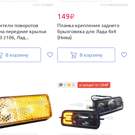
2121-3726087
21210-8404320-00
149
₽
₽
ители поворотов
Планка крепления заднего
Д
на передние крылья
брызговика для Лада 4х4
п
 2106, Лад...
(Нива)
Л
В корзину
В корзину
1
5
в кредит от 204₽