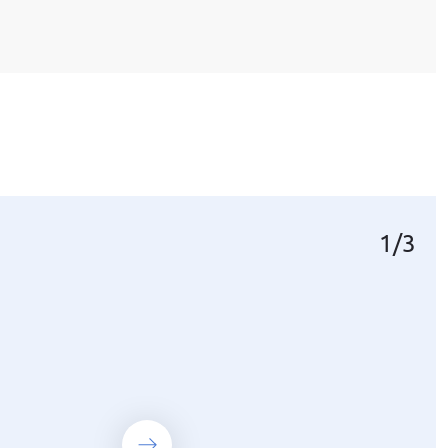
1
1
1
/
/
/
3
3
3