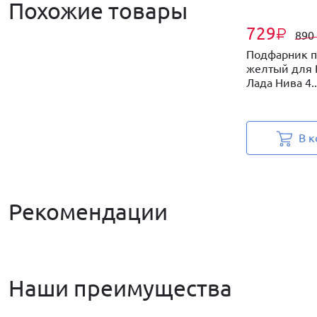
Похожие товары
729
₽
890
Подфарник п
желтый для В
Лада Нива 4..
В к
Рекомендации
Наши преимущества