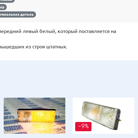
вар
гинальная деталь
ередний левый белый, который поставляется на
вышедших из строя штатных.
-9%
-19%
-13%