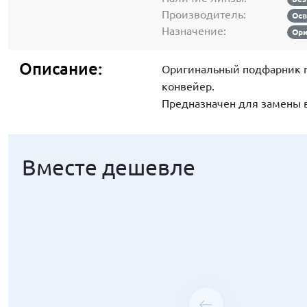
Производитель:
Ос
Назначение:
Ори
Описание:
Оригинальный подфарник п
конвейер.
Предназначен для замены 
Вместе дешевле
Вместе дешевле
Вместе дешевле