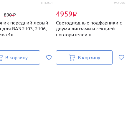
ТН125 Л
WD-005
4959
₽
₽
890
₽
ник передний левый
Светодиодные подфарники с
П
 для ВАЗ 2103, 2106,
двумя линзами и секцией
Д
ва 4х...
повторителей п...
Л
В корзину
В корзину
Н