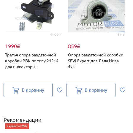
41-0011
5116
1990
859
₽
₽
Третья опора раздаточной
Опора раздаточной коробки
коробки PBK по типу 21214
SEVI Expert для Лада Нива
для инжекторн...
4х4
с
В корзину
В корзину
Рекомендации
в кредит от 250₽