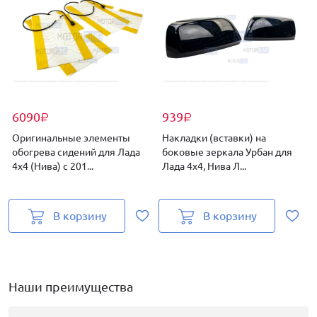
6090
939
₽
₽
Оригинальные элементы
Накладки (вставки) на
обогрева сидений для Лада
боковые зеркала Урбан для
4х4 (Нива) с 201...
Лада 4х4, Нива Л...
4
В корзину
В корзину
Наши преимущества