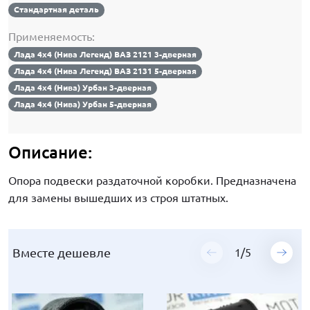
Стандартная деталь
Применяемость:
Лада 4х4 (Нива Легенд) ВАЗ 2121 3-дверная
Лада 4х4 (Нива Легенд) ВАЗ 2131 5-дверная
Лада 4х4 (Нива) Урбан 3-дверная
Лада 4х4 (Нива) Урбан 5-дверная
Описание:
Опора подвески раздаточной коробки. Предназначена
для замены вышедших из строя штатных.
Вместе дешевле
Вместе дешевле
Вместе дешевле
Вместе дешевле
Вместе дешевле
1
1
1
1
1
/
/
/
/
/
5
5
5
5
5