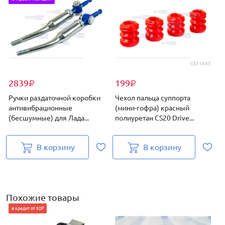
CS11845
2839
199
₽
₽
Ручки раздаточной коробки
Чехол пальца суппорта
антивибрационные
(мини-гофра) красный
(бесшумные) для Лада...
полиуретан CS20 Drive...
д
В корзину
В корзину
Похожие товары
в кредит от 82₽