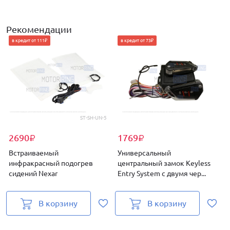
Рекомендации
в кредит от 111₽
в кредит от 73₽
ST-SH-UN-5
2690
1769
₽
₽
Встраиваемый
Универсальный
инфракрасный подогрев
центральный замок Keyless
сидений Nexar
Entry System с двумя чер...
G
В корзину
В корзину