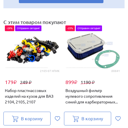
С этим товаром покупают
-29%
Отправим сегодня!
-25%
Отправим сегодня!
2105-07 НПИК
.00641
179
899
249
1190
₽
₽
₽
₽
Набор пластмассовых
Воздушный фильтр
изделий на кузов для ВАЗ
нулевого сопротивления
2104, 2105, 2107
синий для карбюраторных...
к
В корзину
В корзину