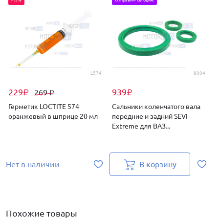
L574
8004
229
939
269
₽
₽
₽
Герметик LOCTITE 574
Сальники коленчатого вала
оранжевый в шприце 20 мл
передние и задний SEVI
д
Extreme для ВАЗ...
Л
Нет в наличии
В корзину
Похожие товары