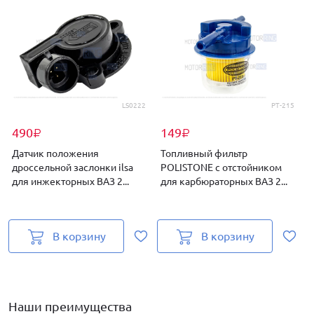
LS0222
PT-215
490
149
₽
₽
Датчик положения
Топливный фильтр
дроссельной заслонки ilsa
POLISTONE с отстойником
для инжекторных ВАЗ 2...
для карбюраторных ВАЗ 2...
о
В корзину
В корзину
Наши преимущества