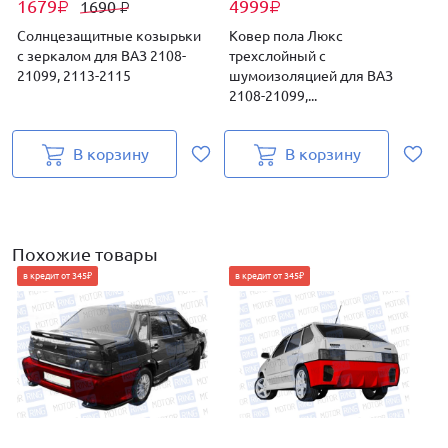
1679
4999
1690
₽
₽
₽
Солнцезащитные козырьки
Ковер пола Люкс
с зеркалом для ВАЗ 2108-
трехслойный с
21099, 2113-2115
шумоизоляцией для ВАЗ
В
2108-21099,...
В корзину
В корзину
Н
Похожие товары
в кредит от 345₽
в кредит от 345₽