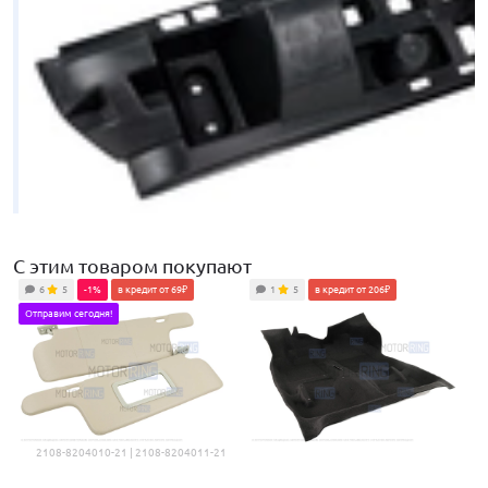
С этим товаром покупают
6
5
-1%
в кредит от 69₽
1
5
в кредит от 206₽
909
₽
Отправим сегодня!
Усилитель заднего бампера для ВАЗ 2115
2108-8204010-21 | 2108-8204011-21