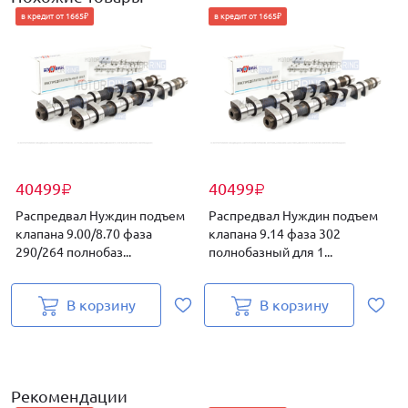
в кредит от 1665₽
в кредит от 1665₽
40499
40499
₽
₽
Распредвал Нуждин подъем
Распредвал Нуждин подъем
клапана 9.00/8.70 фаза
клапана 9.14 фаза 302
290/264 полнобаз...
полнобазный для 1...
3
В корзину
В корзину
Рекомендации