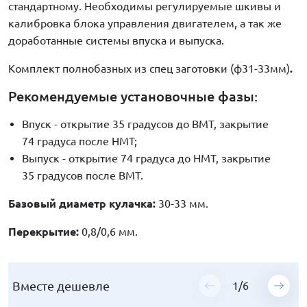
стандартному. Необходимы регулируемые шкивы и
калибровка блока управления двигателем, а так же
доработанные системы впуска и выпуска.
Комплект полнобазных из спец заготовки (ф31-33мм)
.
Рекомендуемые установочные фазы:
Впуск - открытие 35 градусов до ВМТ, закрытие
74 градуса после НМТ;
Выпуск - открытие 74 градуса до НМТ, закрытие
35 градусов после ВМТ.
Базовый диаметр кулачка:
30-33 мм.
Перекрытие:
0,8/0,6 мм.
Вместе дешевле
Вместе дешевле
Вместе дешевле
Вместе дешевле
Вместе дешевле
Вместе дешевле
1
1
1
1
1
1
/
/
/
/
/
/
6
6
6
6
6
6