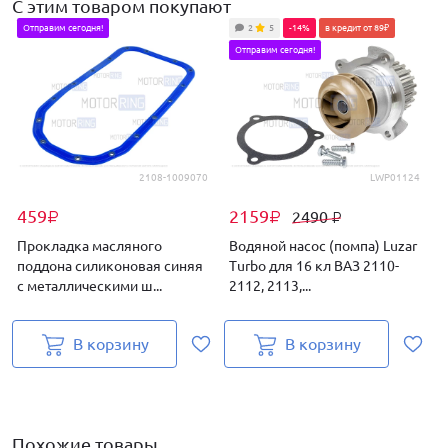
С этим товаром покупают
Отправим сегодня!
2
5
-14%
в кредит от 89₽
Отправим сегодня!
2108-1009070
LWP01124
459
2159
2490
₽
₽
₽
Прокладка масляного
Водяной насос (помпа) Luzar
поддона силиконовая синяя
Turbo для 16 кл ВАЗ 2110-
с металлическими ш...
2112, 2113,...
С
В корзину
В корзину
Похожие товары