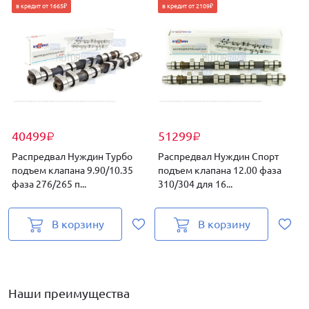
в кредит от 1665₽
в кредит от 2109₽
40499
51299
₽
₽
Распредвал Нуждин Турбо
Распредвал Нуждин Спорт
подъем клапана 9.90/10.35
подъем клапана 12.00 фаза
к
фаза 276/265 п...
310/304 для 16...
п
В корзину
В корзину
Наши преимущества