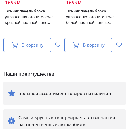
1699
1699
₽
₽
Тюнинг-панель блока
Тюнинг-панель блока
управления отопителем с
управления отопителем с
красной диодной подс...
белой диодной подсве...
п
В корзину
В корзину
Наши преимущества
Большой ассортимент товаров на наличии
Самый крупный гипермаркет автозапчастей
на отечественные автомобили