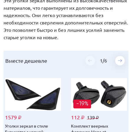
Эти уголки зеркал выполнены из высококачественных
материалов, что гарантирует их долговечность и
надежность. Они легко устанавливаются без
необходимости сверления дополнительных отверстий.
Это позволяет быстро и без лишних усилий заменить
старые уголки на новые.
Вместе дешевле
Вместе дешевле
Вместе дешевле
Вместе дешевле
Вместе дешевле
Вместе дешевле
1
1
1
1
1
1
/
/
/
/
/
/
6
6
6
6
6
6
-19%
-19%
-19%
-10%
-19%
-19%
1579
1579
1579
1579
1579
1579
112
136
112
1141
250
120
139
169
139
309
149
1189
₽
₽
₽
₽
₽
₽
₽
₽
₽
₽
₽
₽
₽
₽
₽
₽
₽
₽
Уголки зеркал в стиле
Уголки зеркал в стиле
Уголки зеркал в стиле
Уголки зеркал в стиле
Уголки зеркал в стиле
Уголки зеркал в стиле
Комплект веерных
Обратный клапан
Обратный клапан
Подогревы передних
Кисточка с краской для
Резиновый коврик