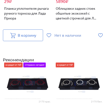
29
5890
₽
₽
Планка уплотнителя рычага
Облицовки задних стоек
ручного тормоза для Лада
обшитые экокожей с
Приора
цветной строчкой для Л...
В корзину
Нет в наличии
Н
Рекомендации
в кредит от 70₽
Отправим сегодня!
в кредит от 70₽
2170 крас.
2170 бел.