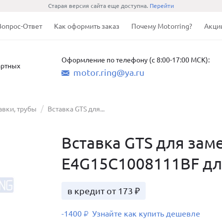
Старая версия сайта еще доступна.
Перейти
Вопрос-Ответ
Как оформить заказ
Почему Motorring?
Акци
Оформление по телефону (с 8:00-17:00 МСК):
артных
motor.ring@ya.ru
авки, трубы
Вставка GTS для...
Вставка GTS для зам
E4G15C1008111BF для 
в кредит от 173 ₽
-1400
Узнайте как купить дешевле
₽