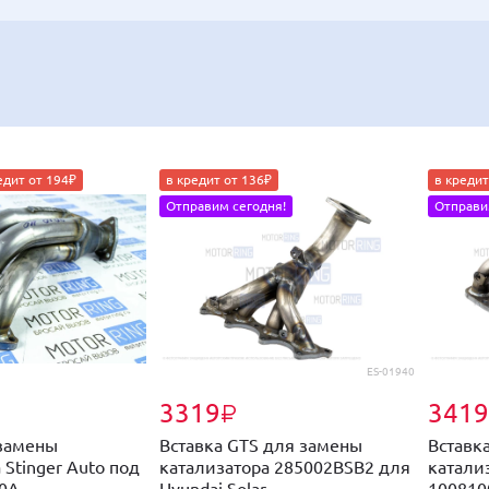
едит от 194₽
в кредит от 136₽
в кредит
Отправим сегодня!
Отправи
ES-01940
3319
3419
₽
 замены
Вставка GTS для замены
Вставк
 Stinger Auto под
катализатора 285002BSB2 для
катали