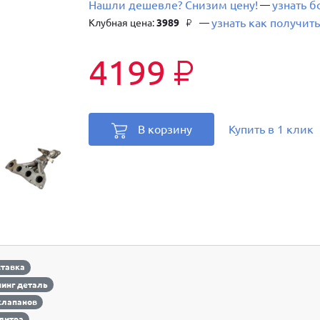
Нашли дешевле? Снизим цену!
узнать 
—
узнать как получить
Клубная цена:
3989
—
₽
4199
₽
В корзину
Купить в 1 клик
ставка
инг деталь
клапанов
 литра