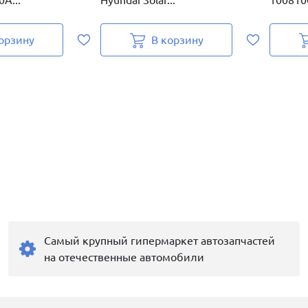
А...
Hyundai Solar...
1008100
орзину
В корзину
Самый крупный гипермаркет автозапчастей
на отечественные автомобили