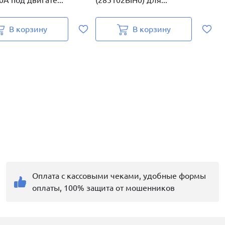
A под двигате...
(285102BIH0) для...
д
В корзину
В корзину
Оплата с кассовыми чеками, удобные формы
оплаты, 100% защита от мошенников