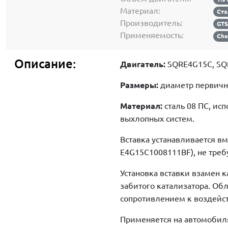
Материал:
Ст
Производитель:
GT
Применяемость:
Che
Описание:
Двигатель:
SQRE4G15C, SQ
Размеры:
диаметр первичны
Материал:
сталь 08 ПC, ис
выхлопных систем.
Вставка устанавливается в
E4G15C1008111BF), не треб
Установка вставки взамен 
забитого катализатора. Об
сопротивлением к воздейс
Применяется на автомобилях