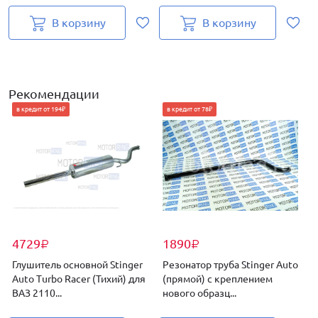
В корзину
В корзину
Рекомендации
в кредит от 194₽
в кредит от 78₽
4729
1890
₽
₽
Глушитель основной Stinger
Резонатор труба Stinger Auto
Р
Auto Turbo Racer (Тихий) для
(прямой) с креплением
(
ВАЗ 2110...
нового образц...
д