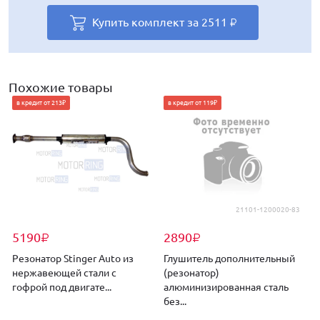
Купить комплект за
Купить комплект за
Купить комплект за
Купить комплект за
Купить комплект за
2511
2535
2511
2649
2519
₽
₽
₽
₽
₽
Купить комплект за
3444
₽
Похожие товары
в кредит от 213₽
в кредит от 119₽
21101-1200020-83
5190
2890
₽
₽
Резонатор Stinger Auto из
Глушитель дополнительный
Р
нержавеющей стали с
(резонатор)
гофрой под двигате...
алюминизированная сталь
д
без...