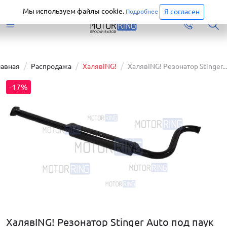
Старая версия сайта еще доступна.
Перейти
Мы используем файлы cookie.
Я согласен
Подробнее
лавная
Распродажа
ХалявING!
ХалявING! Резонатор Stinger...
-17%
ХалявING! Резонатор Stinger Auto под паук