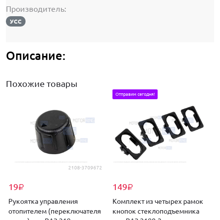
Производитель:
УСС
Описание:
Похожие товары
Отправим сегодня!
2108-3709672
19
149
₽
₽
Рукоятка управления
Комплект из четырех рамок
отопителем (переключателя
кнопок стеклоподъемника
(