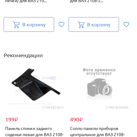
печки) для ВАЗ 210...
для ВАЗ 2108-2...
и
В корзину
В корзину
Рекомендации
2108-6822815
21083-8104090
199
490
₽
₽
Панель спинки заднего
Сопло панели приборов
сиденья левая для ВАЗ 2108-
центральное для ВАЗ 2108-