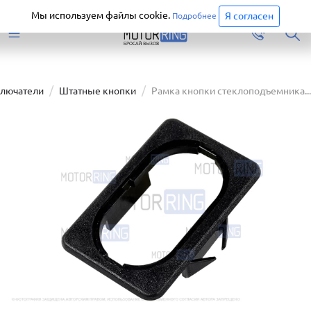
Старая версия сайта еще доступна.
Перейти
Мы используем файлы cookie.
Я согласен
Подробнее
ключатели
Штатные кнопки
Рамка кнопки стеклоподъемника...