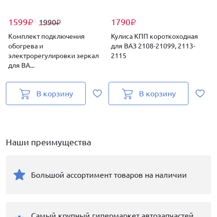
1599
1790
1990
₽
₽
₽
Комплект подключения
Кулиса КПП короткоходная
обогрева и
для ВАЗ 2108-21099, 2113-
электрорегулировки зеркал
2115
с
для ВА...
В корзину
В корзину
Наши преимущества
Большой ассортимент товаров на наличии
Самый крупный гипермаркет автозапчастей