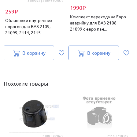
5109078 | 2109-5109079
1990
₽
259
₽
Комплект перехода на Евро
Облицовки внутренних
аварийку для ВАЗ 2108-
д
порогов для ВАЗ 2109,
21099 с евро пан...
21099, 2114, 2115
В корзину
В корзину
Похожие товары
2108-3709672
2114-3718349