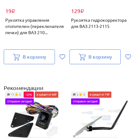
19
129
₽
₽
Рукоятка управления
Рукоятка гидрокорректора
отопителем (переключателя
для ВАЗ 2113-2115
печки) для ВАЗ 210...
д
В корзину
В корзину
Рекомендации
11
5
-20%
в кредит от 66₽
2
5
в кредит от 74₽
Отправим сегодня!
Отправим сегодня!