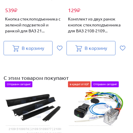
539
129
₽
₽
Кнопка стеклоподъемника с
Комплект из двух рамок
зеленой подсветкой и
кнопок стеклоподъемника
рамкой для ВАЗ 21...
для ВАЗ 2108-2109...
д
В корзину
В корзину
С этим товаром покупают
Отправим сегодня!
в кредит от 82₽
Отправим сегодня!
2109-5109076 | 2109-5109077 | 2109-