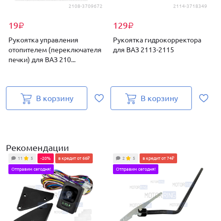
2108-3709672
2114-3718349
19
129
₽
₽
Рукоятка управления
Рукоятка гидрокорректора
отопителем (переключателя
для ВАЗ 2113-2115
печки) для ВАЗ 210...
д
В корзину
В корзину
Рекомендации
11
5
-20%
в кредит от 66₽
2
5
в кредит от 74₽
Отправим сегодня!
Отправим сегодня!