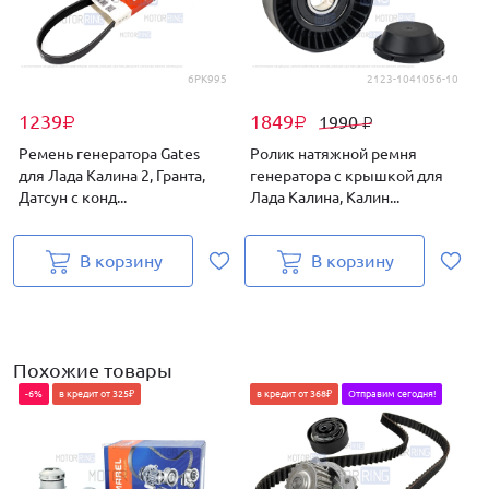
6PK995
2123-1041056-10
1239
1849
1990
₽
₽
₽
Ремень генератора Gates
Ролик натяжной ремня
для Лада Калина 2, Гранта,
генератора с крышкой для
Датсун с конд...
Лада Калина, Калин...
В корзину
В корзину
Похожие товары
-6%
в кредит от 325₽
в кредит от 368₽
Отправим сегодня!