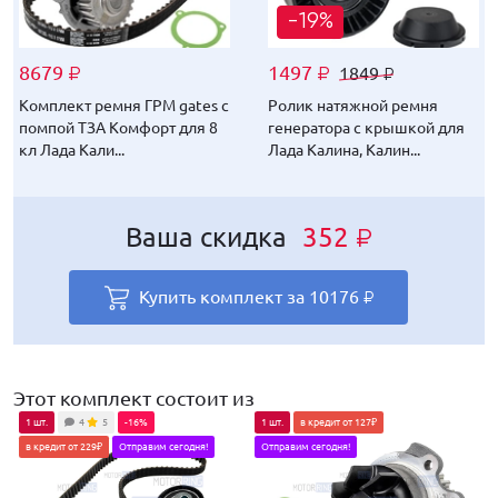
-19%
-19%
8679
8679
1497
1003
1849
1239
₽
₽
₽
₽
₽
₽
Комплект ремня ГРМ gates с
Комплект ремня ГРМ gates с
Ролик натяжной ремня
Ремень генератора gates
помпой ТЗА Комфорт для 8
помпой ТЗА Комфорт для 8
генератора с крышкой для
для Лада Калина 2, Гранта,
кл Лада Кали...
кл Лада Кали...
Лада Калина, Калин...
Датсун с конд...
Ваша скидка
Ваша скидка
352
236
₽
₽
Купить комплект за
Купить комплект за
10176
9682
₽
₽
Этот комплект состоит из
1 шт.
4
5
-16%
1 шт.
в кредит от 127₽
в кредит от 229₽
Отправим сегодня!
Отправим сегодня!