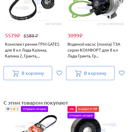
K015670XS
21116-1307010-20
5579
3099
6589
₽
₽
₽
Комплект ремня ГРМ GATES
Водяной насос (помпа) ТЗА
для 8 кл Лада Калина,
серии КОМФОРТ для 8 кл
Калина 2, Гранта,...
Лада Гранта, Гр...
В корзину
В корзину
С этим товаром покупают
2
5
Отправим сегодня!
-8%
в кредит от 76₽
Отправим сегодня!