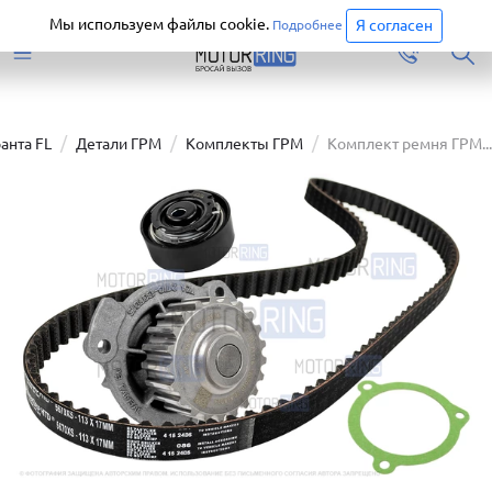
Старая версия сайта еще доступна.
Перейти
Мы используем файлы cookie.
Я согласен
Подробнее
ранта FL
Детали ГРМ
Комплекты ГРМ
Комплект ремня ГРМ...