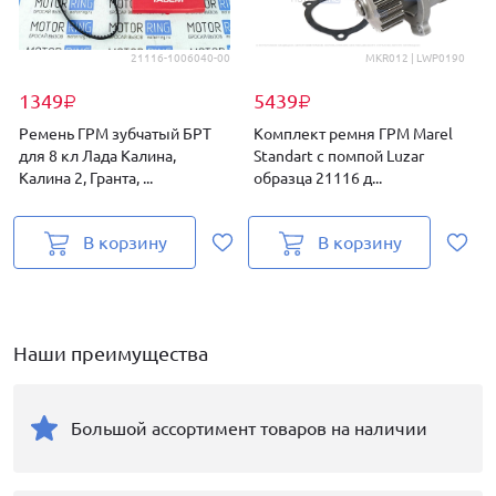
21116-1006040-00
MKR012 | LWP0190
1349
5439
₽
₽
Ремень ГРМ зубчатый БРТ
Комплект ремня ГРМ Marel
для 8 кл Лада Калина,
Standart с помпой Luzar
Калина 2, Гранта, ...
образца 21116 д...
Г
В корзину
В корзину
Наши преимущества
Большой ассортимент товаров на наличии