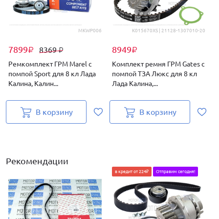
MKWP006
K015670XS | 21128-1307010-20
7899
8949
8369
₽
₽
₽
Ремкомплект ГРМ Marel с
Комплект ремня ГРМ Gates с
помпой Sport для 8 кл Лада
помпой ТЗА Люкс для 8 кл
L
Калина, Калин...
Лада Калина,...
К
В корзину
В корзину
Рекомендации
в кредит от 224₽
Отправим сегодня!