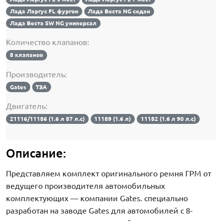
Лада Ларгус FL фургон
Лада Веста NG седан
Лада Веста SW NG универсал
Количество клапанов:
8 клапанов
Производитель:
Gates
ТЗА
Двигатель:
21116/11186 (1.6 л 87 л.с)
11189 (1.6 л)
11182 (1.6 л 90 л.с)
Описание:
Представляем комплект оригинального ремня ГРМ от
ведущего производителя автомобильных
комплектующих — компании Gates. специально
разработан на заводе Gates для автомобилей с 8-