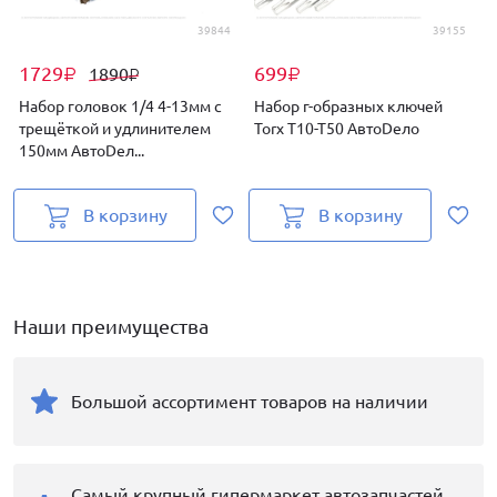
39844
39155
1729
699
1890
₽
₽
₽
Набор головок 1/4 4-13мм с
Набор г-образных ключей
трещёткой и удлинителем
Torx Т10-Т50 АвтоDело
T
150мм АвтоDел...
В корзину
В корзину
Наши преимущества
Большой ассортимент товаров на наличии
Самый крупный гипермаркет автозапчастей