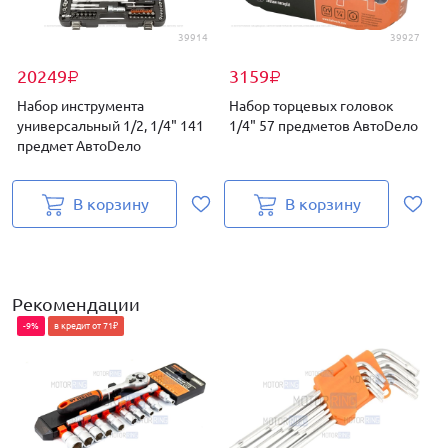
39914
39927
20249
3159
₽
₽
Набор инструмента
Набор торцевых головок
универсальный 1/2, 1/4" 141
1/4" 57 предметов АвтоDело
предмет АвтоDело
В корзину
В корзину
Рекомендации
-9%
в кредит от 71₽