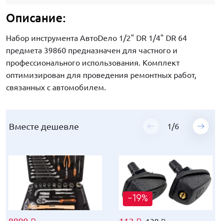
Описание:
Набор инструмента АвтоDело 1/2" DR 1/4" DR 64
предмета 39860 предназначен для частного и
профессионального использования. Комплект
оптимизирован для проведения ремонтных работ,
связанных с автомобилем.
Вместе дешевле
Вместе дешевле
Вместе дешевле
Вместе дешевле
Вместе дешевле
Вместе дешевле
1
1
1
1
1
1
/
/
/
/
/
/
6
6
6
6
6
6
-19%
-19%
-19%
-19%
-19%
-19%